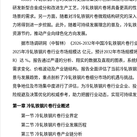
研发新型合金成分和改进生产工艺，冷轧铁钢片卷将具备更高的性
场景的需求。另一方面，随着对冷轧铁钢片卷微观结构研究的深入
力将得到进一步挖掘。此外，随着可持续发展理念的普及，冷轧铁
资源节约，推动产业向绿色化方向发展。
据市场
调研
网（中智林）《
2026-2032年中国冷轧铁钢片
2025年冷轧铁钢片卷行业市场规模达 亿元，预计2032年市场规模
R）达 %。报告通过严谨的分析、翔实的数据及直观的图表，系
需求变化、价格波动及产业链结构。报告全面评估了当前冷轧铁钢
景
与
发展趋势
，重点剖析了冷轧铁钢片卷细分市场的机遇与挑战。
竞争地位及市场集中度进行了评估，为冷轧铁钢片卷行业企业、投
险规避及决策优化的权威参考，助力把握行业动态，实现可持续发
第一章 冷轧铁钢片卷行业概述
第一节 冷轧铁钢片卷行业界定
第二节 冷轧铁钢片卷行业发展历程
第三节 冷轧铁钢片卷产业链分析