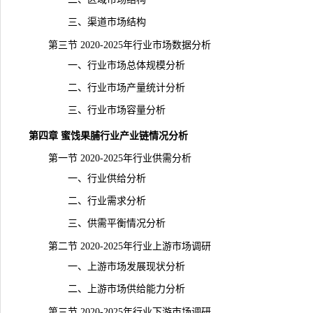
三、渠道市场结构
第三节 2020-2025年行业市场数据分析
一、行业市场总体规模分析
二、行业市场产量统计分析
三、行业市场
容量
分析
第四章 蜜饯果脯行业产业链情况分析
第一节 2020-2025年行业供需分析
一、行业供给分析
二、行业需求分析
三、供需平衡情况分析
第二节 2020-2025年行业上游市场调研
一、上游市场发展现状分析
二、上游市场供给能力分析
第三节 2020-2025年行业下游市场调研