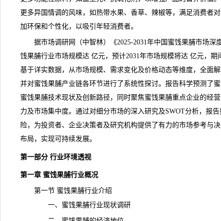
更多异国情调的风味，如热带水果、香草、辣椒等，满足消费者对
加环保和个性化，以吸引年轻消费者。
据市场
调研
网（中智林）《
2025-2031年中国蜜饯果脯市
饯果脯行业市场规模达 亿元，预计2031年市场规模将达 亿元，期
基于详实数据，从市场规模、需求变化及价格动态等维度，全面解
并对蜜饯果脯产业链各环节进行了系统性探讨。报告科学预测了蜜
蜜饯果脯技术现状及创新路径，同时聚焦蜜饯果脯重点企业的经营
力及市场集中度。通过对细分市场的深入研究及SWOT分析，报
险
，为投资者、企业决策者及研究机构提供了有力的市场参考与决
布局，实现可持续发展。
第一部分 行业环境透视
第一章 蜜饯果脯行业概况
第一节 蜜饯果脯行业介绍
一、蜜饯果脯
行业现状
调研
二、蜜饯果脯的经济地位