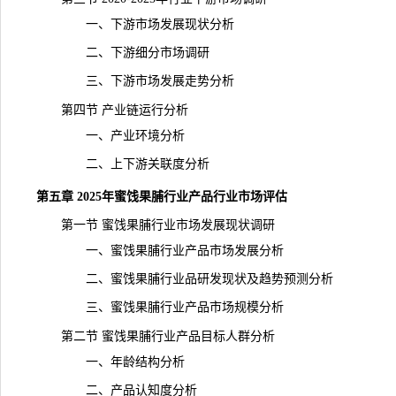
一、下游市场发展现状分析
二、下游细分市场调研
三、下游市场发展走势分析
第四节 产业链运行分析
一、产业环境分析
二、上下游关联度分析
第五章 2025年蜜饯果脯行业产品行业市场评估
第一节 蜜饯果脯行业市场发展现状调研
一、蜜饯果脯行业产品市场发展分析
二、蜜饯果脯行业品研发现状及趋势预测分析
三、蜜饯果脯行业产品市场规模分析
第二节 蜜饯果脯行业产品目标人群分析
一、年龄结构分析
二、产品认知度分析