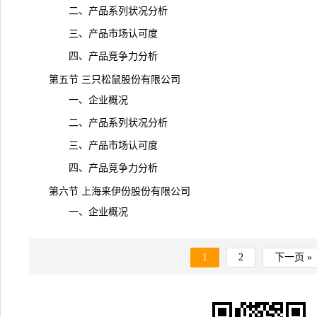
二、产品系列状况分析
三、产品市场认可度
四、产品竞争力分析
第五节 三只松鼠股份有限公司
一、企业概况
二、产品系列状况分析
三、产品市场认可度
四、产品竞争力分析
第六节 上海来伊份股份有限公司
一、企业概况
1
2
下一页 »