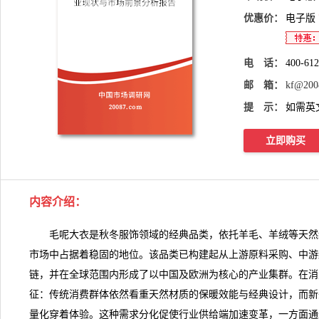
优惠价：
电子版
电 话：
400-61
邮 箱：
kf@200
提 示：
如需英
立即购买
内容介绍
：
毛呢大衣是秋冬服饰领域的经典品类，依托羊毛、羊绒等天然
市场中占据着稳固的地位。该品类已构建起从上游原料采购、中游
链，并在全球范围内形成了以中国及欧洲为核心的产业集群。在消
征：传统消费群体依然看重天然材质的保暖效能与经典设计，而新
量化穿着体验。这种需求分化促使行业供给端加速变革，一方面通