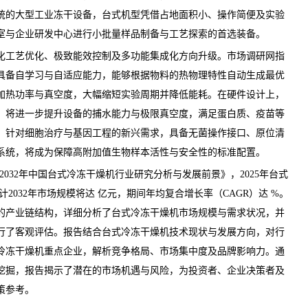
统的大型工业冻干设备，台式机型凭借占地面积小、操作简便及实验
室与企业研发中心进行小批量样品制备与工艺探索的首选装备。
工艺优化、极致能效控制及多功能集成化方向升级。
市场调研网
指
具备自学习与自适应能力，能够根据物料的热物理特性自动生成最优
加热功率与真空度，大幅缩短实验周期并降低能耗。在硬件设计上，
，将进一步提升设备的捕水能力与极限真空度，满足蛋白质、疫苗等
，针对细胞治疗与基因工程的新兴需求，具备无菌操作接口、原位清
系统，将成为保障高附加值生物样本活性与安全性的标准配置。
26-2032年中国台式冷冻干燥机行业研究分析与发展前景
》，2025年台式
2032年市场规模将达 亿元，期间年均复合增长率（CAGR）达 %。
的产业链结构，详细分析了台式冷冻干燥机市场规模与需求状况，并
行了客观评估。报告结合台式冷冻干燥机技术现状与发展方向，对行
冷冻干燥机重点企业，解析竞争格局、市场集中度及品牌影响力。通
挖掘，报告揭示了潜在的市场机遇与风险，为投资者、企业决策者及
策参考。