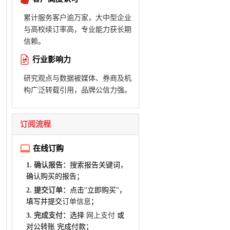
累计服务客户逾万家，大中型企业
与高校续订率高，专业能力获长期
信赖。
行业影响力
研究观点与数据被媒体、券商及机
构广泛转载引用，品牌公信力强。
订阅流程
在线订购
1. 确认报告：
搜索报告关键词，
确认购买的报告；
2. 提交订单：
点击"立即购买"，
填写并提交
订单信息
；
3. 完成支付：
选择
网上支付
或
对公转账 完成付款；