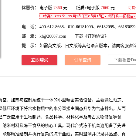
优惠价：
电子版
7360
元 纸质+电子版
7660
元
可提
电 话：
400-612-8668、010-66181099、66182099、66183099
邮 箱：
kf@20087.com
下载《订购协议》
提 示：
如需英文版、日文版等其他语言版本，请向客服咨
立即购买
订单查询
下载报告Do
真空、加热与控制系统于一体的小型精密实验设备，主要通过预冻、
温低压环境下将含水物质中的水分直接由固态升华为气态排出，从而
已广泛应用于生物制药、食品科学、材料化学及考古文物修复等领
、纳米材料及冻干食品的核心工具。现代台式冻干机普遍配备了先进
，能够精准绘制并执行复杂的冻干曲线，实时监测并记录共晶点、真