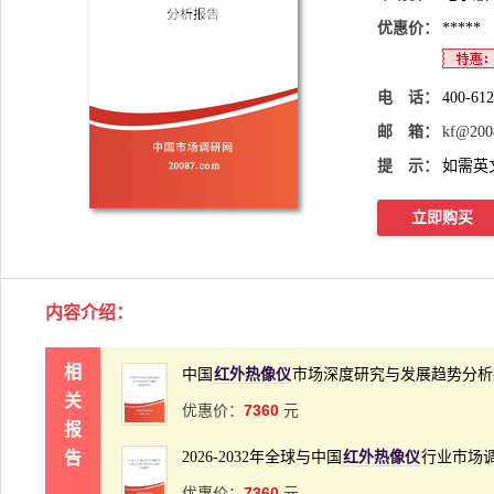
优惠价：
*****
电 话：
400-61
邮 箱：
kf@200
提 示：
如需英
立即购买
内容介绍
：
相
中国
红外热像仪
市场深度研究与发展趋势分析报
关
7360
优惠价：
元
报
告
2026-2032年全球与中国
红外热像仪
行业市场
7360
优惠价：
元