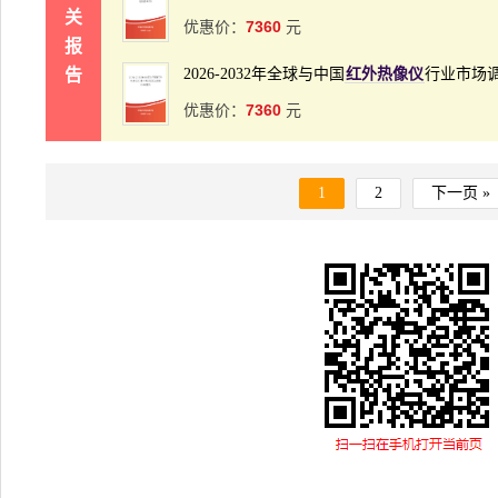
关
7360
优惠价：
元
报
告
2026-2032年全球与中国
红外热像仪
行业市场
7360
优惠价：
元
1
2
下一页 »