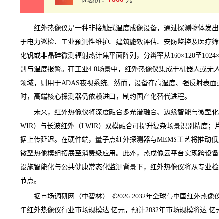
红外热像仪是一种非接触式温度成像设备，通过探测物体发出
于电力巡检、工业预测性维护、建筑能效评估、安防监控及医疗筛
化钒或非晶硅微测辐射热计焦平面阵列，分辨率从160×120至1024
别与温度报警。在工业4.0场景中，
红外热像仪
集成于机器人或无
领域，则用于ADAS夜视系统。然而，设备在高湿度、强反射表
时，高端核心探测器仍依赖进口，制约国产化替代进程。
未来，红外热像仪将深度融合多光谱融合、边缘智能与微型化
WIR）与长波红外（LWIR）双模融合可提升复杂场景识别精度；
据上传延迟。在硬件端，量子点红外探测器与MEMS工艺将推动
微型热像模组拓展至消费级应用。此外，热成像云平台实现跨设备
设施智能化与公共健康常态化监测背景下，红外热像仪将从专业检
节点。
据
市场调研
网（中智林）《
2026-2032年全球与中国红外
年红外热像仪行业市场规模达 亿元，预计2032年市场规模将达 亿