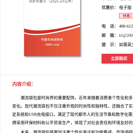
优惠价：
电子版
电 话：
400-61
邮 箱：
kf@200
提 示：
如需英
立即购买
内容介绍
：
潮流袋包是时尚界的重要配饰，近年来随着消费者个性化和多
变化。现代
潮流袋包
不仅注重外观的时尚性和独特性，还融合了实
定系统和USB充电接口，满足了现代都市人的生活节奏和数字化
牌采用环保材料和公平贸易生产，体现了对社会责任和环境友好的
未来，潮流袋包将更加注重个性化表达和功能集成。
市场调研