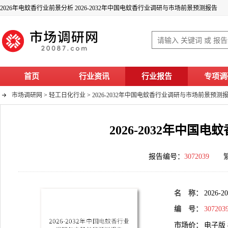
2026年电蚊香行业前景分析 2026-2032年中国电蚊香行业调研与市场前景预测报告
首页
行业资讯
行业报告
专项调
市场调研网
>
轻工日化行业
>
2026-2032年中国电蚊香行业调研与市场前景预测
2026-2032年中
报告编号：
3072039
名 称：
2026
编 号：
307203
市场价：
电子版