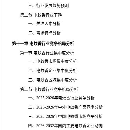
三、行业发展
趋势
预测
第二节 电蚊香行业下游
一、关注因素分析
二、需求特点分析
第十一章 电蚊香行业竞争格局分析
第一节 电蚊香行业集中度分析
一、电蚊香市场集中度分析
二、电蚊香企业集中度分析
三、电蚊香区域集中度分析
第二节 电蚊香行业竞争格局分析
一、2025-2026年电蚊香行业竞争分析
二、2025-2026年中外电蚊香产品竞争分析
三、2025-2026年中国电蚊香市场竞争分析
四、2026-2032年国内主要电蚊香企业动向