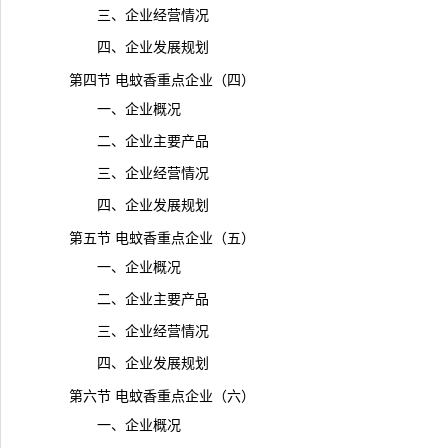
三、企业经营情况
四、企业发展规划
第四节 电蚊香重点企业（四）
一、企业概况
二、企业主要产品
三、企业经营情况
四、企业发展规划
第五节 电蚊香重点企业（五）
一、企业概况
二、企业主要产品
三、企业经营情况
四、企业发展规划
第六节 电蚊香重点企业（六）
一、企业概况