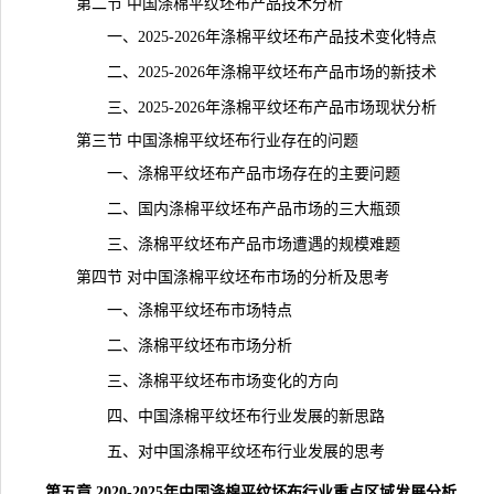
第二节 中国涤棉平纹坯布产品技术分析
一、2025-2026年涤棉平纹坯布产品技术变化特点
二、2025-2026年涤棉平纹坯布产品市场的新技术
三、2025-2026年涤棉平纹坯布产品市场
现状
分析
第三节 中国涤棉平纹坯布行业存在的问题
一、涤棉平纹坯布产品市场存在的主要问题
二、国内涤棉平纹坯布产品市场的三大瓶颈
三、涤棉平纹坯布产品市场遭遇的规模难题
第四节 对中国涤棉平纹坯布市场的分析及思考
一、涤棉平纹坯布市场特点
二、涤棉平纹坯布
市场分析
三、涤棉平纹坯布市场变化的方向
四、中国涤棉平纹坯布行业发展的新思路
五、对中国涤棉平纹坯布行业发展的思考
第五章 2020-2025年中国涤棉平纹坯布行业重点区域发展分析