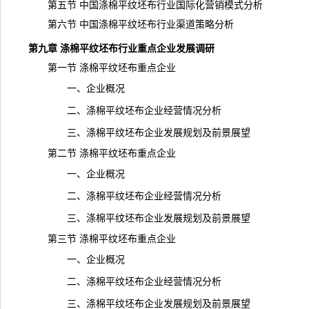
第五节 中国涤棉平纹坯布行业国际化营销模式分析
第六节 中国涤棉平纹坯布行业渠道策略分析
第九章 涤棉平纹坯布行业重点企业发展调研
第一节 涤棉平纹坯布重点企业
一、企业概况
二、涤棉平纹坯布企业经营情况分析
三、涤棉平纹坯布企业发展规划及前景展望
第二节 涤棉平纹坯布重点企业
一、企业概况
二、涤棉平纹坯布企业经营情况分析
三、涤棉平纹坯布企业发展规划及前景展望
第三节 涤棉平纹坯布重点企业
一、企业概况
二、涤棉平纹坯布企业经营情况分析
三、涤棉平纹坯布企业发展规划及前景展望