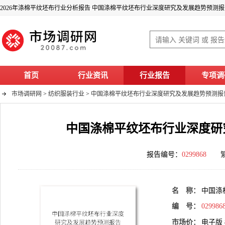
2026年涤棉平纹坯布行业分析报告 中国涤棉平纹坯布行业深度研究及发展趋势预测报告（2
首页
行业资讯
行业报告
专项调
市场调研网
>
纺织服装行业
>
中国涤棉平纹坯布行业深度研究及发展趋势预测报告（2
中国涤棉平纹坯布行业深度研究及
报告编号：
0299868
名 称：
中国涤
编 号：
029986
市场价：
电子版