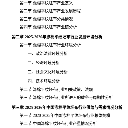
第一节 涤棉平纹坯布产业定义
第二节 涤棉平纹坯布产业发展历程
第三节 涤棉平纹坯布分类情况
第四节 涤棉平纹坯布产业链分析
第二章 2025-2026年涤棉平纹坯布行业发展环境分析
第一节 涤棉平纹坯布行业环境分析
一、政治法律环境分析
二、经济环境分析
三、社会文化环境分析
四、技术环境分析
第二节 涤棉平纹坯布行业相关政策、法规
第三节 涤棉平纹坯布行业所进入的壁垒与周期性分析
第三章 2025-2026年中国涤棉平纹坯布行业供给与需求情况分析
第一节 2020-2025年中国涤棉平纹坯布行业总体规模
第二节 中国涤棉平纹坯布行业产量情况分析