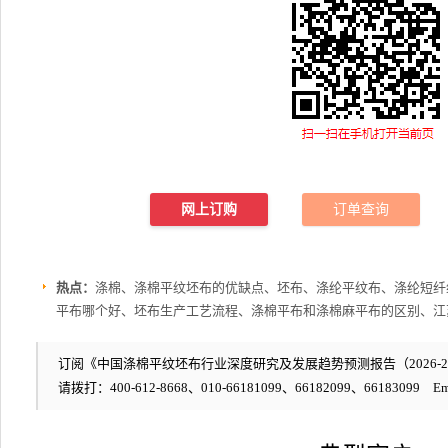
网上订购
订单查询
热点：
涤棉、涤棉平纹坯布的优缺点、坯布、涤纶平纹布、涤纶短纤
平布哪个好、坯布生产工艺流程、涤棉平布和涤棉麻平布的区别、江
订阅《中国涤棉平纹坯布行业深度研究及发展趋势预测报告（2026-203
请拨打：400-612-8668、010-66181099、66182099、66183099 Em