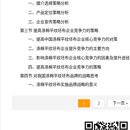
一、媒介选择策略分析
二、产品定位策略分析
三、企业宣传策略分析
第三节 提高涤棉平纹坯布企业竞争力的策略
一、提高中国涤棉平纹坯布企业核心竞争力的对策
二、涤棉平纹坯布企业提升竞争力的主要方向
三、影响涤棉平纹坯布企业核心竞争力的因素及提升途径
四、提高涤棉平纹坯布企业竞争力的策略
第四节 对我国涤棉平纹坯布品牌的战略思考
一、涤棉平纹坯布实施品牌战略的意义
1
2
下一页 »