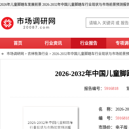
2026年儿童脚踏车发展前景 2026-2032年中国儿童脚踏车行业现状与市场前景预测报
首页
行业资讯
行业报告
专项调
市场调研网
>
农林牧渔行业
>
2026-2032年中国儿童脚踏车行业现状与市场前景
2026-2032年中国
报告编号：
5916818
名 称：
202
编 号：
591681
市场价：
电子版