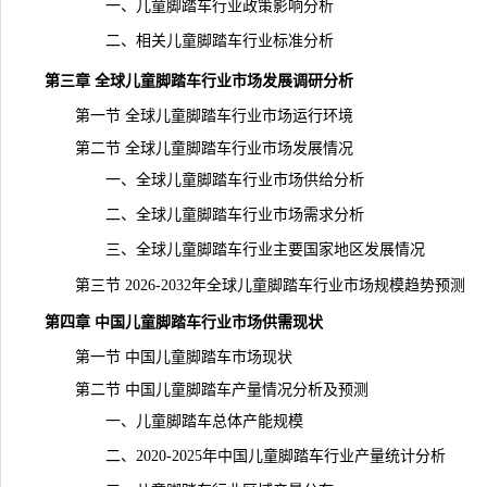
一、儿童脚踏车行业政策影响分析
二、相关儿童脚踏车行业标准分析
第三章 全球儿童脚踏车行业市场发展调研分析
第一节 全球儿童脚踏车行业市场运行环境
第二节 全球儿童脚踏车行业市场发展情况
一、全球儿童脚踏车行业市场供给分析
二、全球儿童脚踏车行业市场需求分析
三、全球儿童脚踏车行业主要国家地区发展情况
第三节 2026-2032年全球儿童脚踏车行业市场规模趋势预测
第四章 中国儿童脚踏车行业市场供需现状
第一节 中国儿童脚踏车市场现状
第二节 中国儿童脚踏车产量情况分析及预测
一、儿童脚踏车总体产能规模
二、2020-2025年中国儿童脚踏车行业产量统计分析