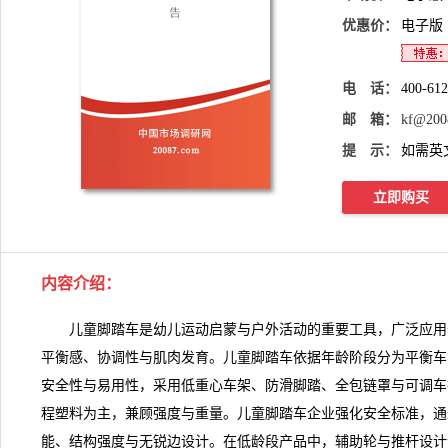
优惠价：
电子版
电 话：
400-61
邮 箱：
kf@200
提 示：
如需英
立即购买
内容介绍
：
儿童脚踏车是幼儿运动启蒙与户外活动的重要工具，广泛应用
平衡感、协调性与肌肉发育。儿童脚踏车依据年龄阶段分为平衡车
安全性与易用性，采用低重心车架、防滑脚踏、全包链罩与可调车
程塑料为主，兼顾强度与重量。
儿童脚踏车
企业
强化安全标准，通过
能、结构强度与无锐边设计。在低龄段产品中，辅助轮与推杆设计