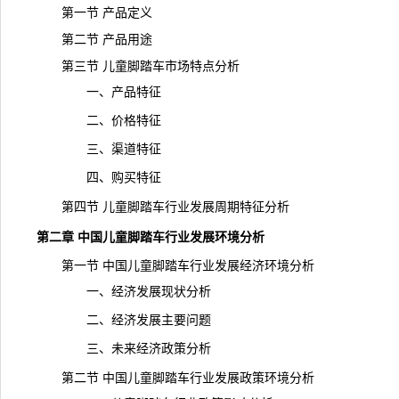
第一节 产品定义
第二节 产品用途
第三节 儿童脚踏车市场特点分析
一、产品特征
二、价格特征
三、渠道特征
四、购买特征
第四节 儿童脚踏车行业发展周期特征分析
第二章 中国儿童脚踏车行业发展环境分析
第一节 中国儿童脚踏车行业发展经济环境分析
一、经济发展现状分析
二、经济发展主要问题
三、未来经济政策分析
第二节 中国儿童脚踏车行业发展政策环境分析