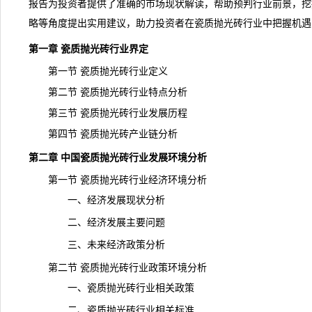
报告为投资者提供了准确的市场现状解读，帮助预判行业前景，挖
略等角度提出实用建议，助力投资者在瓷质抛光砖行业中把握机遇
第一章 瓷质抛光砖行业界定
第一节 瓷质抛光砖行业定义
第二节 瓷质抛光砖行业特点分析
第三节 瓷质抛光砖行业发展历程
第四节 瓷质抛光砖产业链分析
第二章 中国瓷质抛光砖行业发展环境分析
第一节 瓷质抛光砖行业经济环境分析
一、经济发展现状分析
二、经济发展主要问题
三、未来经济政策分析
第二节 瓷质抛光砖行业政策环境分析
一、瓷质抛光砖行业相关政策
二、瓷质抛光砖行业相关标准