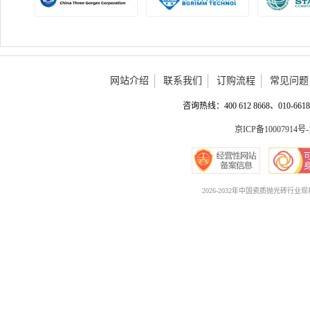
网站介绍
联系我们
订购流程
常见问题
咨询热线：400 612 8668、010-6618 
京ICP备10007914号-
2026-2032年中国瓷质抛光砖行