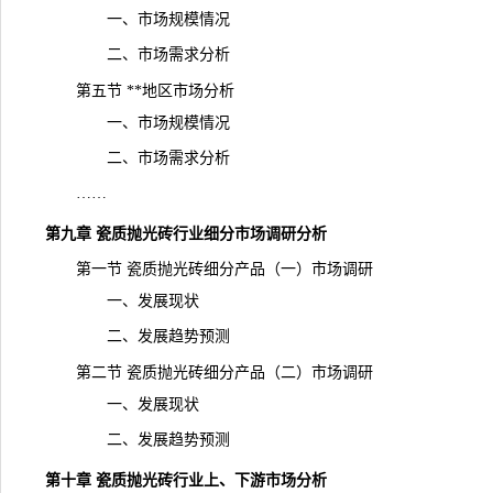
一、市场规模情况
二、市场需求分析
第五节 **地区市场分析
一、市场规模情况
二、市场需求分析
……
第九章 瓷质抛光砖行业细分市场调研分析
第一节 瓷质抛光砖细分产品（一）市场调研
一、发展现状
二、发展趋势预测
第二节 瓷质抛光砖细分产品（二）市场调研
一、发展现状
二、发展趋势预测
第十章 瓷质抛光砖行业上、下游市场分析