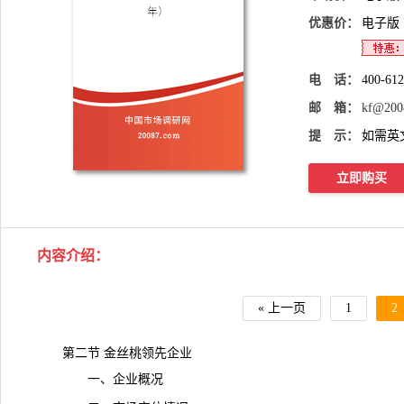
优惠价：
电子版
电 话：
400-61
邮 箱：
kf@200
提 示：
如需英
立即购买
内容介绍
：
« 上一页
1
2
第二节 金丝桃领先企业
一、企业概况