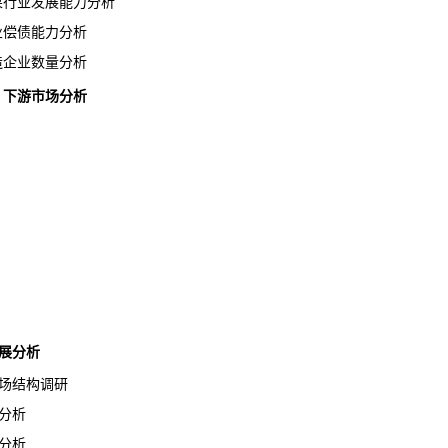
糖果行业发展能力分析
行业偿债能力分析
制造企业数量分析
上、下游市场分析
展分析
场结构调研
分析
分析