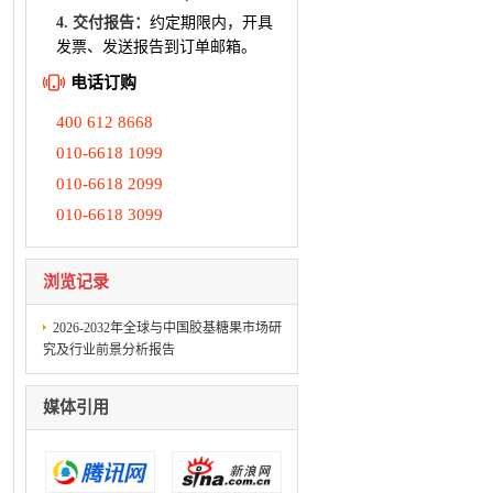
4. 交付报告：
约定期限内，开具
发票、发送报告到订单邮箱。
电话订购
400 612 8668
010-6618 1099
010-6618 2099
010-6618 3099
浏览记录
2026-2032年全球与中国胶基糖果市场研
究及行业前景分析报告
媒体引用