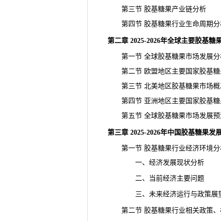
第三节 胶基糖果
产业链
分析
第四节 胶基糖果行业生命周期分
第二章 2025-2026年全球主要胶基
第一节 全球胶基糖果市场发展分
第二节 欧盟地区主要国家胶基糖
第三节 北美地区胶基糖果市场概
第四节 亚洲地区主要国家胶基糖
第五节 全球胶基糖果市场发展预
第三章 2025-2026年中国胶基糖果
第一节 胶基糖果行业经济环境分
一、经济发展
现状
分析
二、当前经济主要问题
三、未来经济运行与政策展
第二节 胶基糖果行业相关政策、