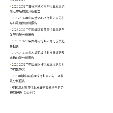
展前景报告
2026-2032年白椿木刨光材料行业发展调
研及市场前景分析报告
2026-2032年中国整体橱柜行业研究分析
与前景趋势预测报告
2026-2032年中国玻璃文具台行业现状与
发展前景分析报告
2026-2032年中国椰砖行业研究与前景趋
势报告
2026-2032年榉木桌面板行业发展调研及
市场前景分析报告
2026-2032年中国菇娘种植发展现状分析
与前景趋势
2026年版中国前框线行业调研与市场前
景分析报告
中国漆木家具行业发展研究分析与趋势
预测报告（2026年）