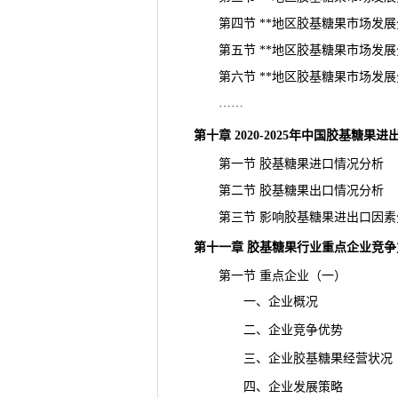
第四节 **地区胶基糖果市场发展
第五节 **地区胶基糖果市场发展
第六节 **地区胶基糖果市场发展
……
第十章 2020-2025年中国胶基糖果
第一节 胶基糖果进口情况分析
第二节 胶基糖果出口情况分析
第三节 影响胶基糖果进出口因素
第十一章 胶基糖果行业重点企业竞争
第一节 重点企业（一）
一、企业概况
二、企业竞争优势
三、企业胶基糖果经营状况
四、企业发展策略