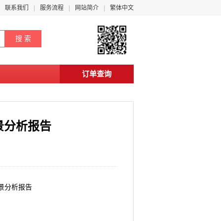
联系我们
服务流程
网站简介
繁体中文
订单查询
前景分析报告
前景分析报告