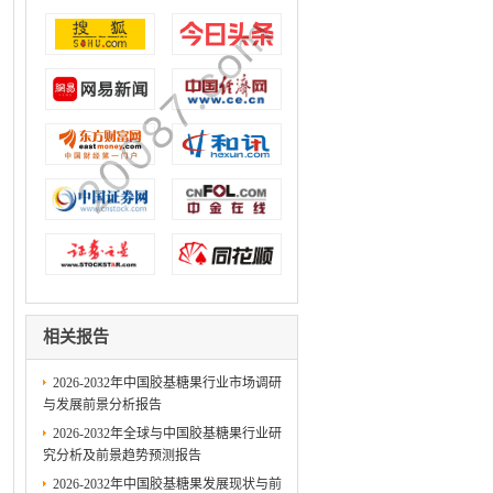
相关报告
2026-2032年中国胶基糖果行业市场调研
与发展前景分析报告
2026-2032年全球与中国胶基糖果行业研
究分析及前景趋势预测报告
2026-2032年中国胶基糖果发展现状与前