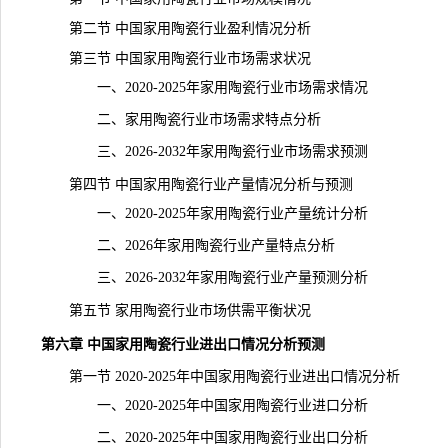
第二节 中国家用陶瓷行业盈利情况分析
第三节 中国家用陶瓷行业市场需求状况
一、2020-2025年家用陶瓷行业市场需求情况
二、家用陶瓷行业市场需求特点分析
三、2026-2032年家用陶瓷行业市场需求预测
第四节 中国家用陶瓷行业产量情况分析与预测
一、2020-2025年家用陶瓷行业产量
统计
分析
二、2026年家用陶瓷行业产量特点分析
三、2026-2032年家用陶瓷行业产量预测分析
第五节 家用陶瓷行业市场供需平衡状况
第六章 中国家用陶瓷行业进出口情况分析预测
第一节 2020-2025年中国家用陶瓷行业进出口情况分析
一、2020-2025年中国家用陶瓷行业进口分析
二、2020-2025年中国家用陶瓷行业出口分析