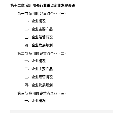
第十二章 家用陶瓷行业重点企业发展调研
第一节 家用陶瓷重点企业（一）
一、企业概况
二、企业主要产品
三、企业经营情况
四、企业发展规划
第二节 家用陶瓷重点企业（二）
一、企业概况
二、企业主要产品
三、企业经营情况
四、企业发展规划
第三节 家用
陶瓷
重点企业（三）
一、企业概况