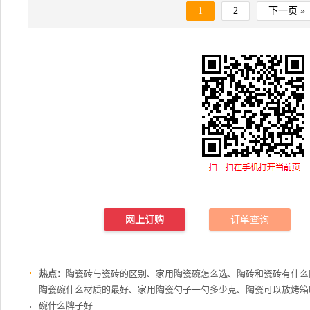
1
2
下一页 »
网上订购
订单查询
热点：
陶瓷砖与瓷砖的区别、家用陶瓷碗怎么选、陶砖和瓷砖有什么
陶瓷碗什么材质的最好、家用陶瓷勺子一勺多少克、陶瓷可以放烤箱
碗什么牌子好