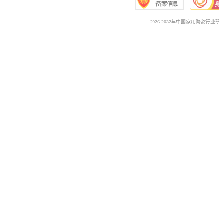
2026-2032年中国家用陶瓷