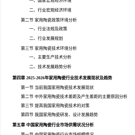
一、国家宏观经济环境
二、行业宏观经济环境
第二节 家用陶瓷政策环境分析
一、行业法规及政策
二、行业发展规划
第三节 家用陶瓷技术环境分析
一、主要生产技术分析
二、技术发展趋势分析
第四章 2025-2026年家用陶瓷行业技术发展现状及趋势
第一节 当前我国家用陶瓷技术发展现状
第二节 中外家用陶瓷技术差距及产生差距的主要原因分析
第三节 提高我国家用陶瓷技术的对策
第四节 我国家用陶瓷研发、设计发展趋势
第五章 中国家用陶瓷行业市场供需状况分析
第一节 中国家用陶瓷行业市场规模情况