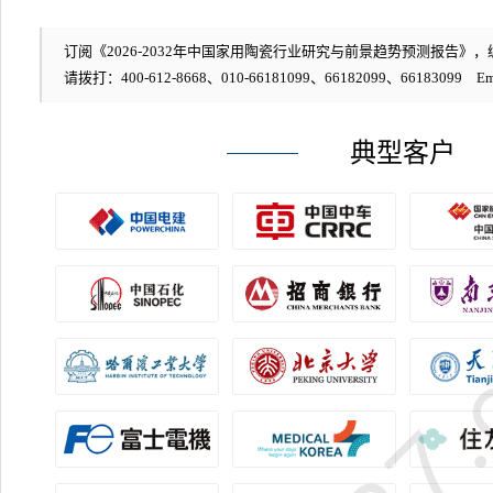
订阅《2026-2032年中国家用陶瓷行业研究与前景趋势预测报告》，编号
请拨打：400-612-8668、010-66181099、66182099、66183099 Em
典型客户