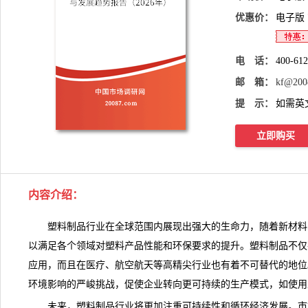
优惠价：
电子版
电 话：
400-61
邮 箱：
kf@200
提 示：
如需英
立即购买
内容介绍
：
塑料制品行业在全球范围内展现出强大的生命力，随着新材料
以满足各个领域对塑料产品性能和环保要求的提升。
塑料制品
不仅
应用，而且在医疗、航空航天等高精尖行业也有着不可替代的地位
环境影响的严峻挑战，促使企业转向更可持续的生产模式，如使用
未来，塑料制品行业将更加注重可持续性和循环经济发展。
市