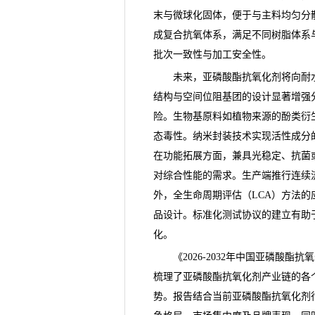
末与微球化固体，便于与主料均匀分
成复合抗氧体系，满足不同
树脂
体系
批次一致性与加工安全性。
未来，
亚磷酸酯抗氧化剂
将向耐
结构与空间位阻基团的设计显著增强
险。生物基原料如植物来源的酚类衍
态毒性。纳米封装技术实现活性成分
在功能拓展方面，兼具光稳定、抗菌
对综合性能的需求。生产端推行连续
外，全生命周期评估（LCA）方法
品设计。标准化测试协议的建立有助
化。
《
2026-2032年中国亚磷酸
梳理了亚磷酸酯抗氧化剂产业链的各
势。报告结合当前亚磷酸酯抗氧化剂