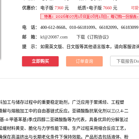
优惠价：
电子版
7360
元 纸质+电子版
7660
元
可提
电 话：
400-612-8668、010-66181099、66182099、66183099
邮 箱：
kf@20087.com
下载《订购协议》
提 示：
如需英文版、日文版等其他语言版本，请向客服咨
立即购买
订单查询
下载报告Do
加工与储存过程中的重要稳定助剂，广泛应用于
聚烯烃
、工程塑
解与熔融加工中的自由基链式反应。亚磷酸酯抗氧化剂以三(2,4-二
-4-
甲基
苯基)季戊四醇二亚磷酸酯等为代表，具备优异的分解氢
过
延缓材料黄变、脆化与力学性能下降。生产过程采用缩合反应工艺，
确保在高温挤出与长期老化条件下保持效能。产品形态包括液体、粉