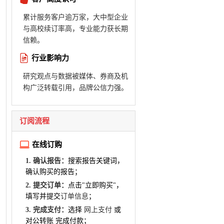
累计服务客户逾万家，大中型企业
与高校续订率高，专业能力获长期
信赖。
行业影响力
研究观点与数据被媒体、券商及机
构广泛转载引用，品牌公信力强。
订阅流程
在线订购
1. 确认报告：
搜索报告关键词，
确认购买的报告；
2. 提交订单：
点击"立即购买"，
填写并提交
订单信息
；
3. 完成支付：
选择
网上支付
或
对公转账 完成付款；