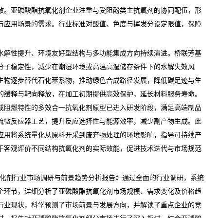
散。
亚磷酸酯抗氧化剂
企业
注重与受阻酚类主抗氧剂的协同配伍，形
与应用场景的需求。行业标准对酸值、色度与挥发分设定限值，保障
水解性提升、环境友好型结构与多功能集成方向持续演进。桥联芳基
分子稳定性，减少在潮湿环境或高温高湿储存条件下的水解失效风
生物逐步替代石化苯系物，推动绿色合成路径发展，降低碳足迹与生
的缓释与靶向释放，在加工初期提供高效保护，延长材料服务寿命。
或阻燃特性的多效合一抗氧化剂原型已进入研发阶段，满足高端制品
流微反应器工艺，提升反应选择性与能源效率，减少副产物生成。此
的应用将系统量化从原料开采到废弃物处理的环境影响，指导可持续产
于客观评价不同结构抗氧化剂的实际效能，促进技术迭代与市场规范
酯抗氧化剂行业市场调研与前景趋势分析报告
》通过全面的行业调研，系统
个环节，详细分析了亚磷酸酯抗氧化剂市场规模、需求变化及
价格
趋
行业现状，科学预测了市场前景与发展方向，并解读了重点企业的
竞