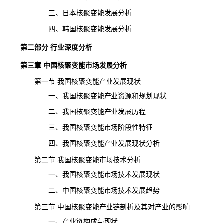
三、日本核聚变能发展分析
四、韩国核聚变能发展分析
第二部分 行业深度分析
第三章 中国核聚变能市场发展分析
第一节 我国核聚变能产业发展现状
一、我国核聚变能产业资源和规划现状
二、我国核聚变能产业发展历程
三、我国核聚变能市场阶段性特征
四、我国核聚变能产业发展现状分析
第二节 我国核聚变能市场技术分析
一、我国核聚变能市场技术发展现状
二、中国核聚变能市场技术
发展趋势
第三节 中国核聚变能产业链剖析及其对产业的影响
一、产业链构成与现状