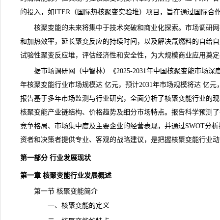
的投入，如ITER（国际热核聚变实验堆）项目，旨在通过国际合
核聚变能的未来将集中于技术突破和商业化探索。
市场调研网
和加热效率，延长聚变反应的持续时间，以及解决氚燃料的自给自
试验性聚变反应堆，评估经济性和安全性，为大规模商业应用奠定
据
市场调研
网（中智林）《
2025-2031年中国核聚变能市
年核聚变能行业市场规模达 亿元，预计2031年市场规模将达 亿元
报告基于多年市场监测与行业研究，全面分析了核聚变能行业的
现
核聚变能产业链结构、
价格
趋势
及细分市场特点。报告科学预测了
竞争
格局、市场集中度及主要企业的经营表现，并通过SWOT分
资者和决策者提供专业、客观的战略建议，是把握核聚变能行业动
第一部分 行业发展现状
第一章 核聚变能行业发展概述
第一节 核聚变能简介
一、核聚变能的定义