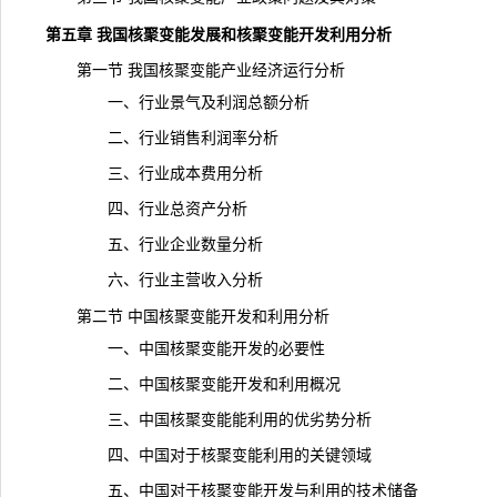
第五章 我国核聚变能发展和核聚变能开发利用分析
第一节 我国核聚变能产业经济运行分析
一、行业景气及利润总额分析
二、行业销售利润率分析
三、行业成本费用分析
四、行业总资产分析
五、行业企业数量分析
六、行业主营收入分析
第二节 中国核聚变能开发和利用分析
一、中国核聚变能开发的必要性
二、中国核聚变能开发和利用概况
三、中国核聚变能能利用的优劣势分析
四、中国对于核聚变能利用的关键领域
五、中国对于核聚变能开发与利用的技术储备