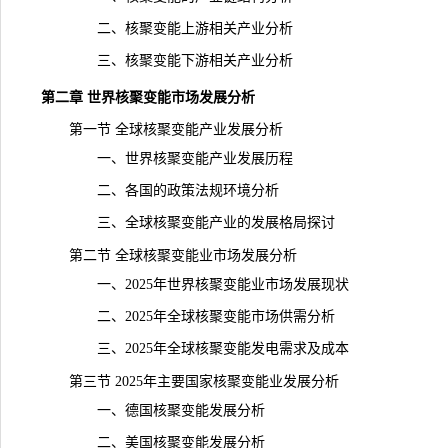
二、核聚变能上游相关产业分析
三、核聚变能下游相关产业分析
第二章 世界核聚变能市场发展分析
第一节 全球核聚变能产业发展分析
一、世界核聚变能产业发展历程
二、各国的政策法规环境分析
三、全球核聚变能产业的发展格局探讨
第二节 全球核聚变能业市场发展分析
一、2025年世界核聚变能业市场发展现状
二、2025年全球核聚变能市场供需分析
三、2025年全球核聚变能发电需求及成本
第三节 2025年主要国家核聚变能业发展分析
一、德国核聚变能发展分析
二、美国核聚变能发展分析