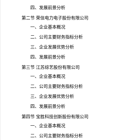
四、发展前景分析
第二节 荣信电力电子股份有限公司
一、企业基本概况
二、公司主要财务指标分析
三、企业发展优势分析
四、发展前景分析
第三节 江苏综艺股份有限公司
一、企业基本概况
二、公司主要财务指标分析
三、企业发展优势分析
四、发展前景分析
第四节 宝胜科技创新股份有限公司
一、企业基本概况
二、公司主要财务指标分析