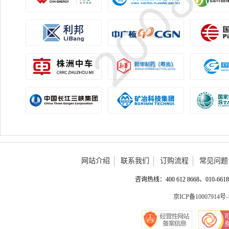
网站介绍
联系我们
订购流程
常见问题
咨询热线：400 612 8668、010-6618 
京ICP备10007914号-