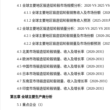
4.1 全球主要地区锻造铝轮毂市场规模分析：2020 VS 2025 VS 2
4.1.1 全球主要地区锻造铝轮毂销售收入及市场份额（2020-
4.1.2 全球主要地区锻造铝轮毂销售收入预测（2025-2031
4.2 全球主要地区锻造铝轮毂销量分析：2020 VS 2025 VS 203
4.2.1 全球主要地区锻造铝轮毂销量及市场份额（2020-202
4.2.2 全球主要地区锻造铝轮毂销量及市场份额预测（2025-
4.3 北美市场锻造铝轮毂销量、收入及增长率（2020-2031）
4.4 欧洲市场锻造铝轮毂销量、收入及增长率（2020-2031）
4.5 中国市场锻造铝轮毂销量、收入及增长率（2020-2031）
4.6 日本市场锻造铝轮毂销量、收入及增长率（2020-2031）
4.7 东南亚市场锻造铝轮毂销量、收入及增长率（2020-2031）
4.8 印度市场锻造铝轮毂销量、收入及增长率（2020-2031）
第五章 全球主要生产商分析
5.1 重点企业（1）