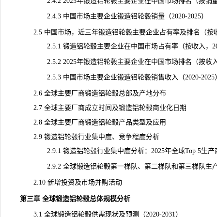
2.4.2 2025年锻造铝轮毂主要企业在中国市场排名（按销
2.4.3 中国市场主要企业锻造铝轮毂销量（2020-2025）
2.5 中国市场，近三年锻造铝轮毂主要企业占有率及排名（按
2.5.1 锻造铝轮毂主要企业在中国市场占有率（按收入，2020
2.5.2 2025年锻造铝轮毂主要企业在中国市场排名（按收
2.5.3 中国市场主要企业锻造铝轮毂销售收入（2020-2025
2.6 全球主要厂商锻造铝轮毂总部及产地分布
2.7 全球主要厂商成立时间及锻造铝轮毂商业化日期
2.8 全球主要厂商锻造铝轮毂产品类型及应用
2.9 锻造铝轮毂行业集中度、竞争程度分析
2.9.1 锻造铝轮毂行业集中度分析：2025年全球Top 5生
2.9.2 全球锻造铝轮毂第一梯队、第二梯队和第三梯队生
2.10 新增投资及市场并购活动
第三章 全球锻造铝轮毂总体规模分析
3.1 全球锻造铝轮毂供需现状及预测（2020-2031）