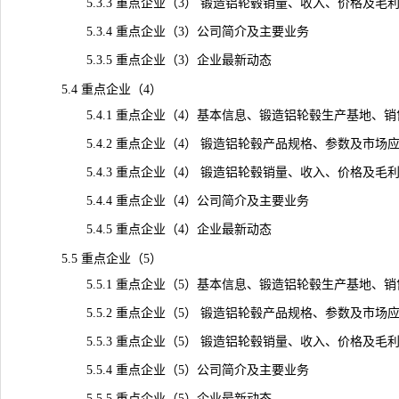
5.3.3 重点企业（3） 锻造铝轮毂销量、收入、价格及毛利率（2
5.3.4 重点企业（3）公司简介及主要业务
5.3.5 重点企业（3）企业最新动态
5.4 重点企业（4）
5.4.1 重点企业（4）基本信息、锻造铝轮毂生产基地、销
5.4.2 重点企业（4） 锻造铝轮毂产品规格、参数及市场
5.4.3 重点企业（4） 锻造铝轮毂销量、收入、价格及毛利率（2
5.4.4 重点企业（4）公司简介及主要业务
5.4.5 重点企业（4）企业最新动态
5.5 重点企业（5）
5.5.1 重点企业（5）基本信息、锻造铝轮毂生产基地、销
5.5.2 重点企业（5） 锻造铝轮毂产品规格、参数及市场
5.5.3 重点企业（5） 锻造铝轮毂销量、收入、价格及毛利率（2
5.5.4 重点企业（5）公司简介及主要业务
5.5.5 重点企业（5）企业最新动态