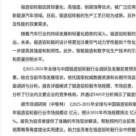
锻造铝轮毂因其轻量化、高强度、耐腐蚀等优点，被广泛应用
新能源汽车领域。目前，
锻造铝轮毂
的生产工艺已较为成熟，且外
及性能的双重需求。
随着汽车行业的持续发展和轻量化趋势的深入，锻造铝轮毂的
出，未来，锻造铝轮毂的设计将更加注重空气动力学性能和个性化
一步提高其强度和耐用性。此外，智能锻造和数字化生产技术的引
和质量控制水平。
《2025-2031年全球与中国锻造铝轮毂行业调研及发展
前景
预
累，结合当前市场发展现状，依托国家权威数据资源和长期市场监
面调研与分析。报告详细阐述了锻造铝轮毂市场
规模
、市场前景、
分析了行业内主要企业的竞争格局，并通过SWOT分析揭示了锻
据市场
调研
网（中智林）《
2025-2031年全球与中国锻造
年锻造铝轮毂行业市场规模达 亿元，预计2031年市场规模将达 亿
%。报告为投资者提供了准确的市场现状解读，帮助预判
行业前景
销策略等角度提出实用建议，助力投资者在锻造铝轮毂行业中把握