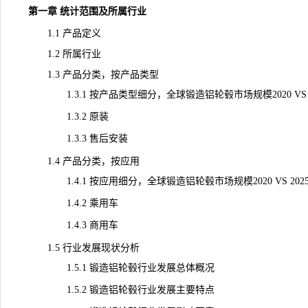
第一章 统计范围及所属行业
1.1 产品定义
1.2 所属行业
1.3 产品分类，按产品类型
1.3.1 按产品类型细分，全球锻造铝轮毂市场规模2020 VS 2025
1.3.2 原装
1.3.3 售后安装
1.4 产品分类，按应用
1.4.1 按应用细分，全球锻造铝轮毂市场规模2020 VS 2025 V
1.4.2 乘用车
1.4.3 商用车
1.5 行业发展现状分析
1.5.1 锻造铝轮毂行业发展总体概况
1.5.2 锻造铝轮毂行业发展主要特点