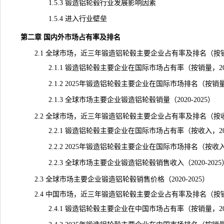
1.5.3 锻造铝轮毂行业发展影响因素
1.5.4 进入行业壁垒
第二章 国内外市场占有率及排名
2.1 全球市场，近三年锻造铝轮毂主要企业占有率及排名（按
2.1.1 锻造铝轮毂主要企业在国际市场占有率（按销量，2020
2.1.2 2025年锻造铝轮毂主要企业在国际市场排名（按销
2.1.3 全球市场主要企业锻造铝轮毂销量（2020-2025）
2.2 全球市场，近三年锻造铝轮毂主要企业占有率及排名（按
2.2.1 锻造铝轮毂主要企业在国际市场占有率（按收入，2020
2.2.2 2025年锻造铝轮毂主要企业在国际市场排名（按收
2.2.3 全球市场主要企业锻造铝轮毂销售收入（2020-2025
2.3 全球市场主要企业锻造铝轮毂销售
价格
（2020-2025）
2.4 中国市场，近三年锻造铝轮毂主要企业占有率及排名（按
2.4.1 锻造铝轮毂主要企业在中国市场占有率（按销量，2020