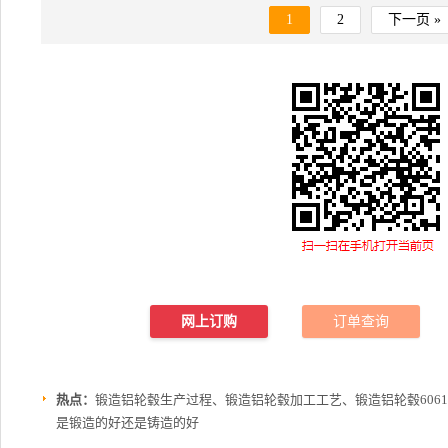
1
2
下一页 »
网上订购
订单查询
热点：
锻造铝轮毂生产过程、锻造铝轮毂加工工艺、锻造铝轮毂606
是锻造的好还是铸造的好