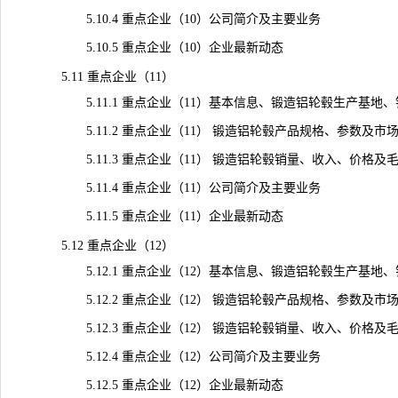
5.10.4 重点企业（10）公司简介及主要业务
5.10.5 重点企业（10）企业最新动态
5.11 重点企业（11）
5.11.1 重点企业（11）基本信息、锻造铝轮毂生产基地
5.11.2 重点企业（11） 锻造铝轮毂产品规格、参数及市
5.11.3 重点企业（11） 锻造铝轮毂销量、收入、价格及毛利率（
5.11.4 重点企业（11）公司简介及主要业务
5.11.5 重点企业（11）企业最新动态
5.12 重点企业（12）
5.12.1 重点企业（12）基本信息、锻造铝轮毂生产基地
5.12.2 重点企业（12） 锻造铝轮毂产品规格、参数及市
5.12.3 重点企业（12） 锻造铝轮毂销量、收入、价格及毛利率（
5.12.4 重点企业（12）公司简介及主要业务
5.12.5 重点企业（12）企业最新动态