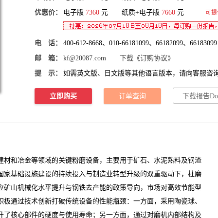
优惠价：
电子版
7360
元 纸质+电子版
7660
元
可提
电 话：
400-612-8668、010-66181099、66182099、66183099
邮 箱：
kf@20087.com
下载《订购协议》
提 示：
如需英文版、日文版等其他语言版本，请向客服咨
立即购买
订单查询
下载报告Do
材和冶金等领域的关键粉磨设备，主要用于矿石、水泥熟料及钢渣
国家基础设施建设的持续投入与制造业转型升级的双重驱动下，柱磨
应矿山机械化水平提升与钢铁去产能的政策导向，市场对高效节能型
积极通过技术创新打破传统设备的性能瓶颈：一方面，采用陶瓷球、
升了核心部件的硬度与使用寿命；另一方面，通过对磨机内部结构及