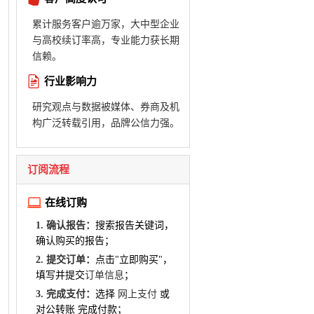
累计服务客户逾万家，大中型企业
与高校续订率高，专业能力获长期
信赖。
行业影响力
研究观点与数据被媒体、券商及机
构广泛转载引用，品牌公信力强。
订阅流程
在线订购
1. 确认报告：
搜索报告关键词，
确认购买的报告；
2. 提交订单：
点击"立即购买"，
填写并提交
订单信息
；
3. 完成支付：
选择
网上支付
或
对公转账 完成付款；