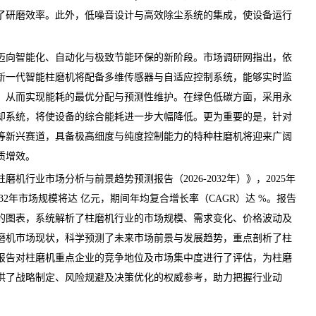
了研磨效率。此外，低噪音设计与高效除尘系统的集成，使设备运行
向智能化、自动化与极致节能环保的新阶段。
市场调研网
指出，依
新一代智能柱磨机将配备多维传感器与自适应控制系统，能够实时监
，从而实现能耗的最优分配与预测性维护。在绿色低碳方面，采用永
却系统，将使设备的综合能耗进一步大幅降低。更为重要的是，针对
等新兴赛道，具备极高细度与纯度控制能力的特种柱磨机将迎来广阔
质增效。
柱磨机行业市场分析与前景趋势预测报告（2026-2032年）
》，2025年
32年市场规模将达 亿元，期间年均复合增长率（CAGR）达 %。报告
的图表，系统解析了柱磨机行业的市场规模、需求变化、价格波动及
磨机市场
现状
，科学预测了未来市场前景与发展趋势，重点剖析了柱
报告对柱磨机重点企业的竞争地位及市场集中度进行了评估，为柱磨
供了战略制定、风险规避及决策优化的权威参考，助力把握行业动