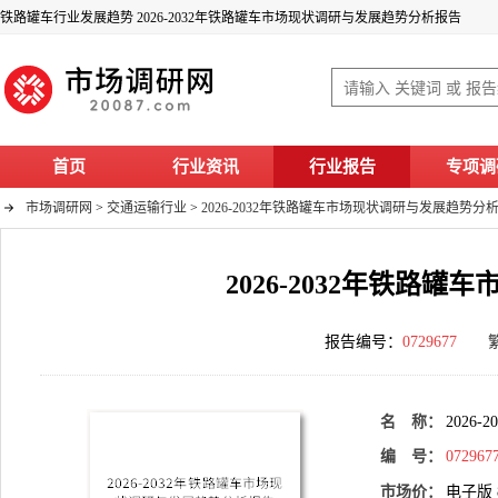
铁路罐车行业发展趋势 2026-2032年铁路罐车市场现状调研与发展趋势分析报告
首页
行业资讯
行业报告
专项调
市场调研网
>
交通运输行业
>
2026-2032年铁路罐车市场现状调研与发展趋势分
2026-2032年铁路
报告编号：
0729677
名 称：
202
编 号：
072967
市场价：
电子版