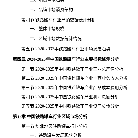
三、品牌市场消费结构
第四节 铁路罐车行业产销数据统计分析
一、整体市场规模
二、区域市场数据统计情况
第五节 2026-2032年铁路罐车行业市场发展趋势
第四章 2020-2025年中国铁路罐车行业主要指标监测分析
第一节 2020-2025年中国铁路罐车产业工业总产值分析
第二节 2020-2025年中国铁路罐车产业主营业务收入分析
第三节 2020-2025年中国铁路罐车产业产品成本费用分析
第四节 2020-2025年中国铁路罐车产业利润总额分析
第五节 2020-2025年中国铁路罐车产业资产负债分析
第五章 中国铁路罐车行业区域市场分析
第一节 华北地区铁路罐车行业分析
一、铁路罐车发展现状分析