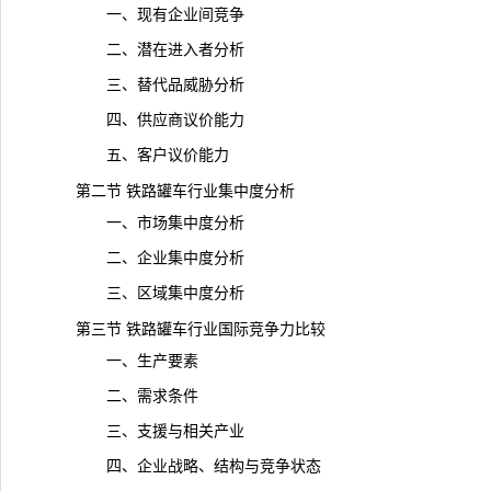
一、现有企业间竞争
二、潜在进入者分析
三、替代品威胁分析
四、供应商议价能力
五、客户议价能力
第二节 铁路罐车行业集中度分析
一、市场集中度分析
二、企业集中度分析
三、区域集中度分析
第三节 铁路罐车行业国际竞争力比较
一、生产要素
二、需求条件
三、支援与相关产业
四、企业战略、结构与竞争状态