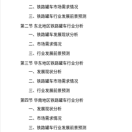
二、铁路罐车市场需求情况
三、铁路罐车行业发展前景预测
第二节 东北地区铁路罐车行业分析
一、铁路罐车发展现状分析
二、市场需求情况
三、行业发展前景预测
第三节 华东地区铁路罐车行业分析
一、发展现状分析
二、铁路罐车市场需求情况
三、行业发展前景预测
第四节 华南地区铁路罐车行业分析
一、发展现状分析
二、市场需求情况
三、铁路罐车行业发展前景预测