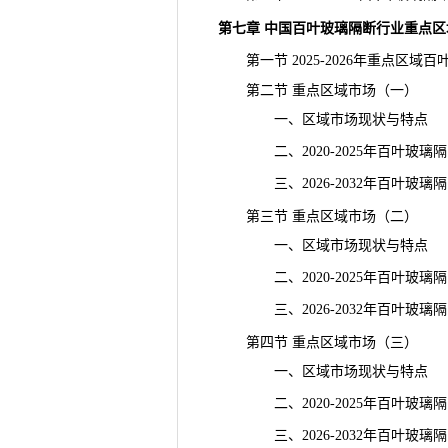
第七章 中国百叶玻璃隔断行业重点区
第一节 2025-2026年重点区域
第二节 重点区域市场（一）
一、区域市场现状与特点
二、2020-2025年百叶玻璃
三、2026-2032年百叶玻璃
第三节 重点区域市场（二）
一、区域市场现状与特点
二、2020-2025年百叶玻璃
三、2026-2032年百叶玻璃
第四节 重点区域市场（三）
一、区域市场现状与特点
二、2020-2025年百叶玻璃
三、2026-2032年百叶玻璃