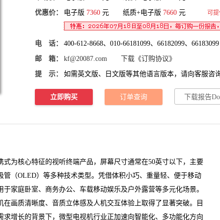
优惠价：
电子版
7360
元 纸质+电子版
7660
元
可提
电 话：
400-612-8668、010-66181099、66182099、66183099
邮 箱：
kf@20087.com
下载《订购协议》
提 示：
如需英文版、日文版等其他语言版本，请向客服咨
立即购买
订单查询
下载报告Do
为核心特征的视听终端产品，屏幕尺寸通常在50英寸以下，主要
极管（OLED）等多种技术类型。凭借体积小巧、重量轻、便于移动
用于家庭卧室、商务办公、车载移动娱乐及户外露营等多元化场景。
机在画质清晰度、音质立体感及人机交互体验上取得了显著突破。目
需求增长的背景下，微型电视机行业正加速向智能化、多功能化方向