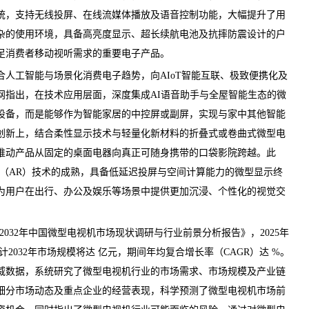
统，支持无线投屏、在线流媒体播放及语音控制功能，大幅提升了用
杂的使用环境，具备高亮度显示、超长续航电池及抗摔防震设计的户
足消费者移动视听需求的重要电子产品。
工智能与场景化消费电子趋势，向AIoT智能互联、极致便携化及
网
指出，在技术应用层面，深度集成AI语音助手与全屋智能生态的微
设备，而是能够作为智能家居的中控屏或副屏，实现与家中其他智能
创新上，结合柔性显示技术与轻量化新材料的折叠式或卷曲式微型电
推动产品从固定的桌面电器向真正可随身携带的口袋影院跨越。此
实（AR）技术的成熟，具备低延迟投屏与空间计算能力的微型显示终
为用户在出行、办公及娱乐等场景中提供更加沉浸、个性化的视觉交
26-2032年中国微型电视机市场现状调研与行业前景分析报告
》，2025年
2032年市场规模将达 亿元，期间年均复合增长率（CAGR）达 %。
威数据，系统研究了微型电视机行业的市场需求、市场规模及产业链
细分市场动态及重点企业的经营表现，科学预测了微型电视机市场前