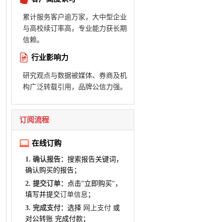
累计服务客户逾万家，大中型企业
与高校续订率高，专业能力获长期
信赖。
行业影响力
研究观点与数据被媒体、券商及机
构广泛转载引用，品牌公信力强。
订阅流程
在线订购
1. 确认报告：
搜索报告关键词，
确认购买的报告；
2. 提交订单：
点击"立即购买"，
填写并提交
订单信息
；
3. 完成支付：
选择
网上支付
或
对公转账 完成付款；