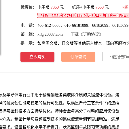
优惠价：
电子版
7360
元 纸质+电子版
7660
元
可提
电 话：
400-612-8668、010-66181099、66182099、66183099
邮 箱：
kf@20087.com
下载《订购协议》
提 示：
如需英文版、日文版等其他语言版本，请向客服咨
立即购买
订单查询
下载报告Do
及半导体等行业中用于精确输送各类液体介质的关键流体设备。溶
异的耐腐蚀性能与稳定的运行可靠性，以满足严苛工艺条件下的连续
选择与密封技术方面持续优化，特种合金与高分子材料的应用使设备
种介质。精密计量与变频控制技术的集成使流量调节更加精准，满足
格要求。设备智能化水平不断提升，状态监测与故障预警功能的集成