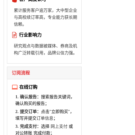
累计服务客户逾万家，大中型企业
与高校续订率高，专业能力获长期
信赖。
行业影响力
研究观点与数据被媒体、券商及机
构广泛转载引用，品牌公信力强。
订阅流程
在线订购
1. 确认报告：
搜索报告关键词，
确认购买的报告；
2. 提交订单：
点击"立即购买"，
填写并提交
订单信息
；
3. 完成支付：
选择
网上支付
或
对公转账 完成付款；