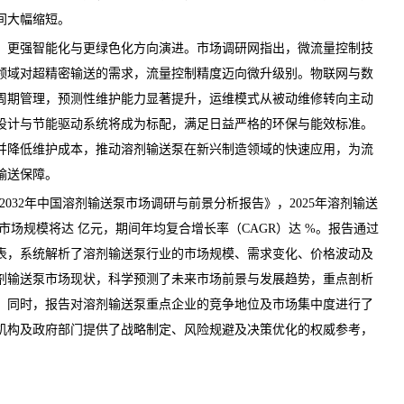
间大幅缩短。
更强智能化与更绿色化方向演进。
市场调研网
指出，微流量控制技
领域对超精密输送的需求，流量控制精度迈向微升级别。物联网与数
周期管理，预测性维护能力显著提升，运维模式从被动维修转向主动
设计与节能驱动系统将成为标配，满足日益严格的环保与能效标准。
并降低维护成本，推动溶剂输送泵在新兴制造领域的快速应用，为流
输送保障。
26-2032年中国溶剂输送泵市场调研与前景分析报告
》，2025年溶剂输送
年市场规模将达 亿元，期间年均复合增长率（CAGR）达 %。报告通过
表，系统解析了溶剂输送泵行业的市场规模、需求变化、价格波动及
剂输送泵市场现状，科学预测了未来市场前景与发展趋势，重点剖析
。同时，报告对溶剂输送泵重点企业的竞争地位及市场集中度进行了
机构及政府部门提供了战略制定、风险规避及决策优化的权威参考，
。