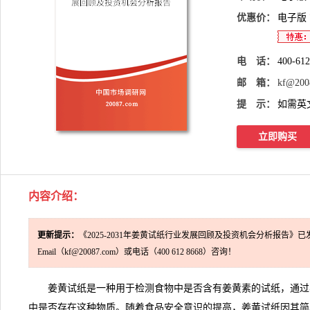
优惠价：
电子版
电 话：
400-61
邮 箱：
kf@200
提 示：
如需英
立即购买
内容介绍：
更新提示：
《2025-2031年姜黄试纸行业发展回顾及投资机会分析报告》已
Email（kf@20087.com）或电话（400 612 8668）咨询！
姜黄试纸是一种用于检测食物中是否含有姜黄素的试纸，通过
中是否存在这种物质。随着食品安全意识的提高，姜黄试纸因其简