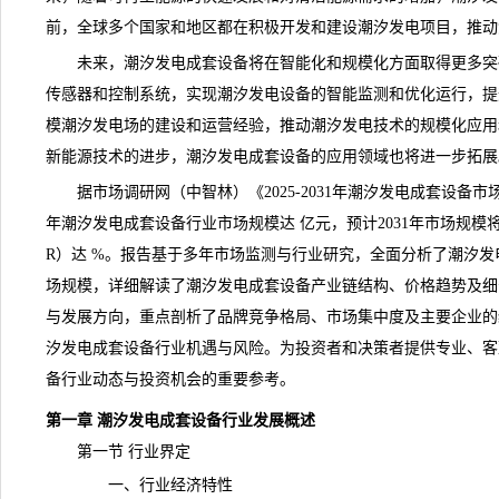
前，全球多个国家和地区都在积极开发和建设潮汐发电项目，推动
未来，潮汐发电成套设备将在智能化和规模化方面取得更多突
传感器和控制系统，实现潮汐发电设备的智能监测和优化运行，提
模潮汐发电场的建设和运营经验，推动潮汐发电技术的规模化应用
新能源技术的进步，潮汐发电成套设备的应用领域也将进一步拓展
据市场调研网（中智林）《
2025-2031年潮汐发电成套设
年潮汐发电成套设备行业市场规模达 亿元，预计2031年市场规模
R）达 %。报告基于多年市场监测与行业研究，全面分析了潮汐
场规模，详细解读了潮汐发电成套设备产业链结构、价格
趋势
及细
与发展方向，重点剖析了品牌竞争格局、市场集中度及主要企业的
汐发电成套设备行业机遇与风险。为投资者和决策者提供专业、客
备行业动态与投资机会的重要参考。
第一章 潮汐发电成套设备行业发展概述
第一节 行业界定
一、行业经济特性