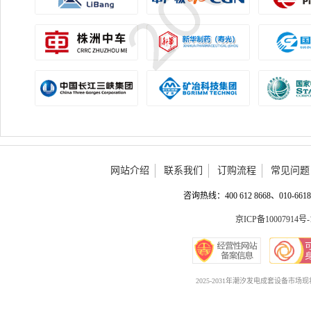
网站介绍
联系我们
订购流程
常见问题
咨询热线：400 612 8668、010-6618 
京ICP备10007914号-
2025-2031年潮汐发电成套设备