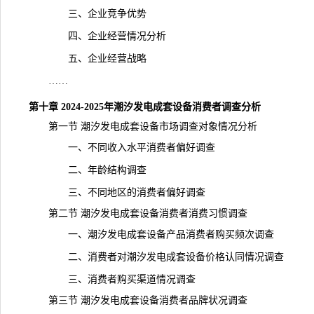
三、企业竞争优势
四、企业经营情况分析
五、企业经营战略
……
第十章 2024-2025年潮汐发电成套设备消费者调查分析
第一节 潮汐发电成套设备市场调查对象情况分析
一、不同收入水平消费者偏好调查
二、年龄结构调查
三、不同地区的消费者偏好调查
第二节 潮汐发电成套设备消费者消费习惯调查
一、潮汐发电成套设备产品消费者购买频次调查
二、消费者对潮汐发电成套设备价格认同情况调查
三、消费者购买渠道情况调查
第三节 潮汐发电成套设备消费者品牌状况调查