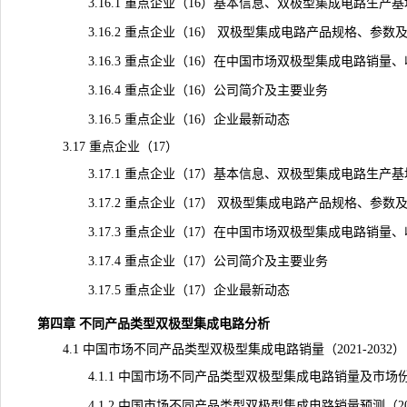
3.16.1 重点企业（16）基本信息、双极型集成电路生产
3.16.2 重点企业（16） 双极型集成电路产品规格、参数
3.16.3 重点企业（16）在中国市场双极型集成电路销量、收入
3.16.4 重点企业（16）公司简介及主要业务
3.16.5 重点企业（16）企业最新动态
3.17 重点企业（17）
3.17.1 重点企业（17）基本信息、双极型集成电路生产
3.17.2 重点企业（17） 双极型集成电路产品规格、参数
3.17.3 重点企业（17）在中国市场双极型集成电路销量、收入
3.17.4 重点企业（17）公司简介及主要业务
3.17.5 重点企业（17）企业最新动态
第四章 不同产品类型双极型集成电路分析
4.1 中国市场不同产品类型双极型集成电路销量（2021-2032）
4.1.1 中国市场不同产品类型双极型集成电路销量及市场份额（2
4.1.2 中国市场不同产品类型双极型集成电路销量预测（2027