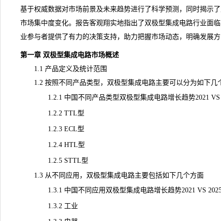
基于权威数据对
市场前景
及未来
趋势
进行了科学
预测
，同时揭示了
市场集中度变化。报告客观翔实地指出了双极型集成电路行业面临
业参与者提供了有力的决策支持，助力把握市场动态，明确发展方
第一章 双极型集成电路市场概述
1.1 产品定义及
统计
范围
1.2 按照不同产品类型，双极型集成电路主要可以分为如下几
1.2.1 中国不同产品类型双极型集成电路增长趋势2021 VS 2025
1.2.2 TTL型
1.2.3 ECL型
1.2.4 HTL型
1.2.5 STTL型
1.3 从不同应用，双极型集成电路主要包括如下几个方面
1.3.1 中国不同应用双极型集成电路增长趋势2021 VS 2025 V
1.3.2 工业