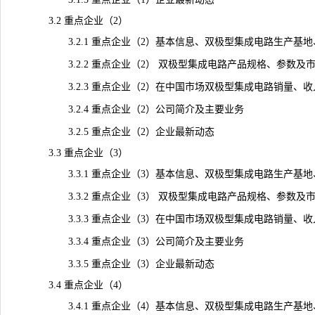
3.2 重点企业（2）
3.2.1 重点企业（2）基本信息、双极型集成电路生产基地
3.2.2 重点企业（2） 双极型集成电路产品规格、参数及
3.2.3 重点企业（2）在中国市场双极型集成电路销量、收入、价
3.2.4 重点企业（2）公司简介及主要业务
3.2.5 重点企业（2）企业最新动态
3.3 重点企业（3）
3.3.1 重点企业（3）基本信息、双极型集成电路生产基地
3.3.2 重点企业（3） 双极型集成电路产品规格、参数及
3.3.3 重点企业（3）在中国市场双极型集成电路销量、收入、价
3.3.4 重点企业（3）公司简介及主要业务
3.3.5 重点企业（3）企业最新动态
3.4 重点企业（4）
3.4.1 重点企业（4）基本信息、双极型集成电路生产基地