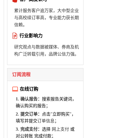
累计服务客户逾万家，大中型企业
与高校续订率高，专业能力获长期
信赖。
行业影响力
研究观点与数据被媒体、券商及机
构广泛转载引用，品牌公信力强。
订阅流程
在线订购
1. 确认报告：
搜索报告关键词，
确认购买的报告；
2. 提交订单：
点击"立即购买"，
填写并提交
订单信息
；
3. 完成支付：
选择
网上支付
或
对公转账 完成付款；