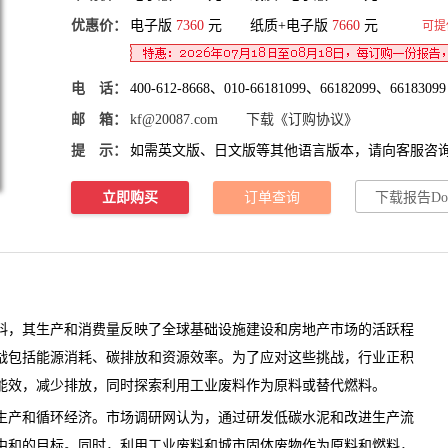
优惠价：
电子版
7360
元 纸质+电子版
7660
元
可提
电 话：
400-612-8668、010-66181099、66182099、66183099
邮 箱：
kf@20087.com
下载《订购协议》
提 示：
如需英文版、日文版等其他语言版本，请向客服咨
立即购买
订单查询
下载报告Do
，其生产和消费量反映了全球基础设施建设和房地产市场的活跃程
战包括能源消耗、碳排放和资源效率。为了应对这些挑战，行业正积
能效，减少排放，同时探索利用工业废料作为原料或替代燃料。
产和循环经济。
市场调研网
认为，通过研发低碳水泥和改进生产流
中和的目标。同时，利用工业废料和城市固体废物作为原料和燃料，