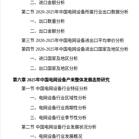
二、进口金额分析
第二节 2020-2025年中国电网设备所属行业出口数据分析
一、出口数量分析
二、出口金额分析
第三节 2020-2025年中国电网设备进出口平均单价分析
第四节 2020-2025年中国电网设备进出口国家及地区分析
一、进口国家及地区分析
二、出口国家及地区分析
第六章 2025年中国电网设备产来整体发展态势研究
第一节 中国电网设备行业特征分析
一、电网设备行业区域性分析
二、电网设备行业周期性分析
三、电网设备行业季节性分析
第二节 中国电网设备行业发展状况分析
一、电网设备行业发展概况