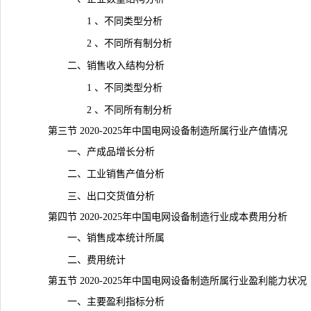
1 、不同类型分析
2 、不同所有制分析
二、销售收入结构分析
1 、不同类型分析
2 、不同所有制分析
第三节 2020-2025年中国电网设备制造所属行业
产值
情况
一、产成品增长分析
二、工业销售产值分析
三、出口交货值分析
第四节 2020-2025年中国电网设备制造行业成本费用分析
一、销售成本统计所属
二、费用统计
第五节 2020-2025年中国
电网设备制造
所属行业盈利能力状况
一、主要盈利指标分析