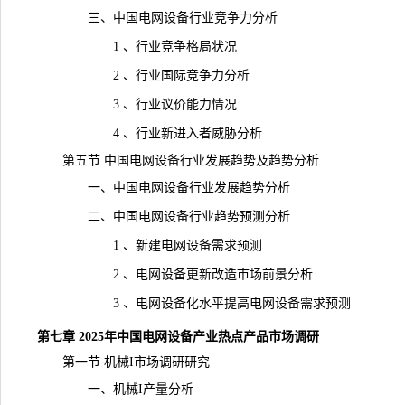
三、中国电网设备行业竞争力分析
1 、行业竞争格局状况
2 、行业国际竞争力分析
3 、行业议价能力情况
4 、行业新进入者威胁分析
第五节 中国电网设备行业发展趋势及趋势分析
一、中国电网设备行业发展趋势分析
二、中国电网设备行业趋势预测分析
1 、新建电网设备需求预测
2 、电网设备更新改造市场前景分析
3 、电网设备化水平提高电网设备需求预测
第七章 2025年中国电网设备产业热点产品市场调研
第一节 机械I市场调研研究
一、机械I产量分析