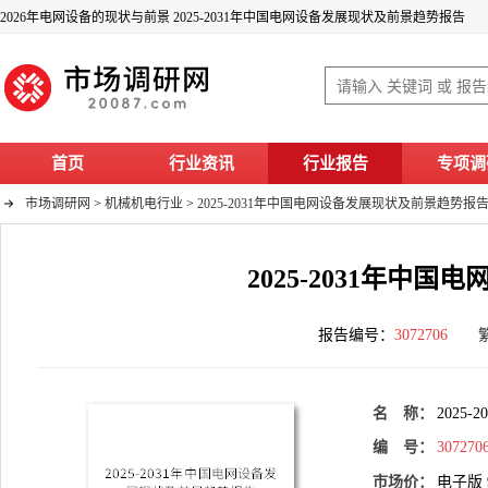
2026年电网设备的现状与前景 2025-2031年中国电网设备发展现状及前景趋势报告
首页
行业资讯
行业报告
专项调
市场调研网
>
机械机电行业
>
2025-2031年中国电网设备发展现状及前景趋势报
2025-2031年中
报告编号：
3072706
名 称：
2025
编 号：
307270
市场价：
电子版