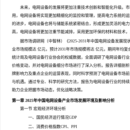
未来，电网设备的发展将更加注重技术创新和智能化升级。
市
用，电网设备将实现更加精细化的监控和管理，提高电力系统的运
的进步，电网设备也将与储能系统紧密结合，形成更加灵活的电力
高，电网设备将更加注重节能减排，采用更加环保的材料和技术，
据
市场调研
网（中智林）《
2025-2031年中国电网设备发展
业市场规模达 亿元，预计2031年市场规模将达 亿元，期间年均复
统计局及电网设备行业协会的权威数据，全面
调研
了电网设备行业
价格变动，并对电网设备细分市场进行了深入分析。报告详细剖析
牌影响力及重点企业的运营表现，同时科学预测了电网设备市场前
与机遇。通过专业、科学的研究方法，报告为电网设备行业的持续
助力企业把握市场动态，优化战略决策。
第一章 2025年中国电网设备产业市场发展环境及影响分析
第一节 宏观经济环境分析
一、国民经济运行情况GDP
二、消费价格指数CPI、PPI