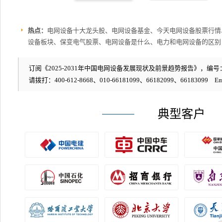
热点：
电网设备十大龙头股、电网设备基金、今天电网设备股票行情
设备板块、保变电气股票、电网设备是什么、电力和电网设备的区别
订阅《2025-2031年中国电网设备发展现状及前景趋势报告》，编号：3
请拨打：400-612-8668、010-66181099、66182099、66183099 Em
典型客户