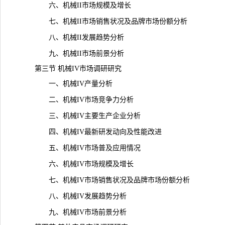
六、机械II市场规模及增长
七、机械II市场销售状况及品牌市场份额分析
八、机械II发展趋势分析
九、机械II市场前景分析
第三节 机械IV市场调研研究
一、机械IV产量分析
二、机械IV市场竞争力分析
三、机械IV主要生产企业分析
四、机械IV最新研发动向及性能改进
五、机械IV市场普及应用情况
六、机械IV市场规模及增长
七、机械IV市场销售状况及
品牌
市场份额分析
八、机械IV发展趋势分析
九、机械IV市场前景分析