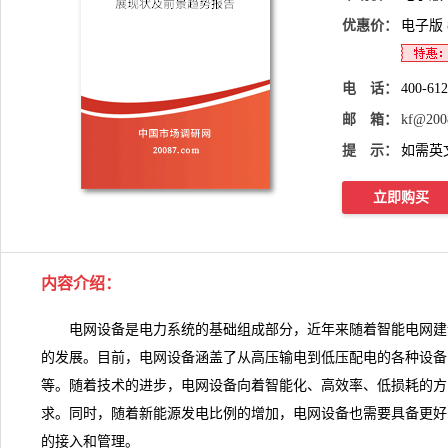
优惠价：
电子版
电 话：
400-61
邮 箱：
kf@200
提 示：
如需英
立即购买
内容介绍
：
电网设备是电力系统的基础组成部分，近年来随着智能电网建
的发展。目前，电网设备涵盖了从高压输电到低压配电的各种设备
等。随着技术的进步，电网设备向着智能化、高效率、低损耗的方
求。同时，随着新能源发电比例的增加，
电网设备
也需要具备更好
的接入和管理。