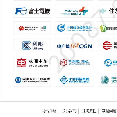
网站介绍
联系我们
订购流程
常见问题