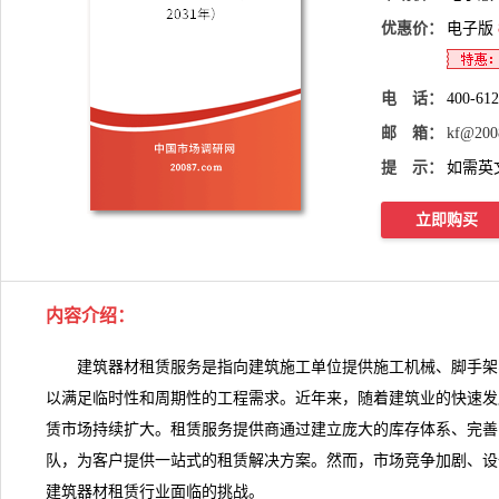
优惠价：
电子版
电 话：
400-61
邮 箱：
kf@200
提 示：
如需英
立即购买
内容介绍
：
建筑器材租赁服务是指向建筑施工单位提供施工机械、脚手架
以满足临时性和周期性的工程
需求
。近年来，随着建筑业的快速发
赁市场持续扩大。租赁服务提供商通过建立庞大的库存体系、完善
队，为客户提供一站式的租赁解决方案。然而，市场竞争加剧、设
建筑器材租赁
行业面临的挑战。