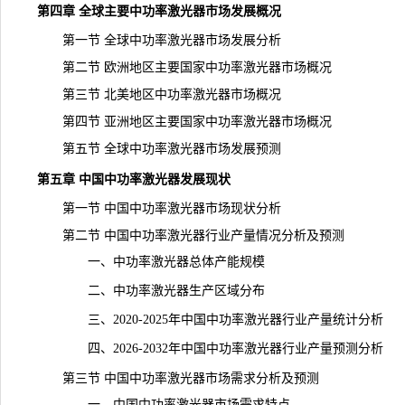
第四章 全球主要中功率激光器市场发展概况
第一节 全球中功率激光器市场发展分析
第二节 欧洲地区主要国家中功率激光器市场概况
第三节 北美地区中功率激光器市场概况
第四节 亚洲地区主要国家中功率激光器市场概况
第五节 全球中功率激光器市场发展预测
第五章 中国中功率激光器发展现状
第一节 中国中功率激光器市场现状分析
第二节 中国中功率激光器行业产量情况分析及预测
一、中功率激光器总体产能规模
二、中功率激光器生产区域分布
三、2020-2025年中国中功率激光器行业产量统计分析
四、2026-2032年中国中功率激光器行业产量预测分析
第三节 中国中功率激光器市场需求分析及预测
一、中国中功率激光器市场需求特点