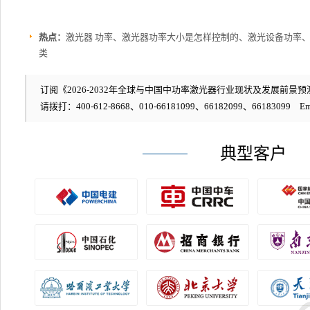
热点：
激光器 功率、激光器功率大小是怎样控制的、激光设备功率
类
订阅《2026-2032年全球与中国中功率激光器行业现状及发展前景预测
请拨打：400-612-8668、010-66181099、66182099、66183099 Em
典型客户