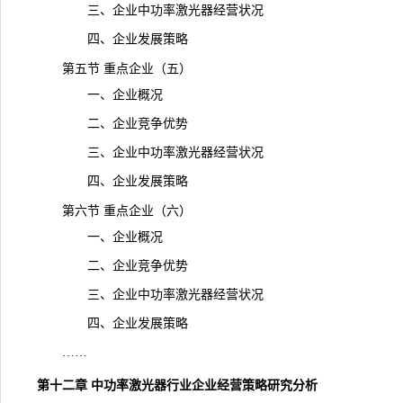
三、企业中功率激光器经营状况
四、企业发展策略
第五节 重点企业（五）
一、企业概况
二、企业竞争优势
三、企业中功率激光器经营状况
四、企业发展策略
第六节 重点企业（六）
一、企业概况
二、企业竞争优势
三、企业中功率激光器经营状况
四、企业发展策略
……
第十二章 中功率激光器行业企业经营策略研究分析