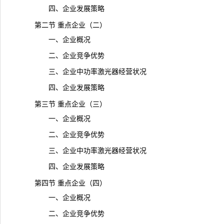
四、企业发展策略
第二节 重点企业（二）
一、企业概况
二、企业竞争优势
三、企业中功率激光器经营状况
四、企业发展策略
第三节 重点企业（三）
一、企业概况
二、企业竞争优势
三、企业中功率激光器经营状况
四、企业发展策略
第四节 重点企业（四）
一、企业概况
二、企业竞争优势