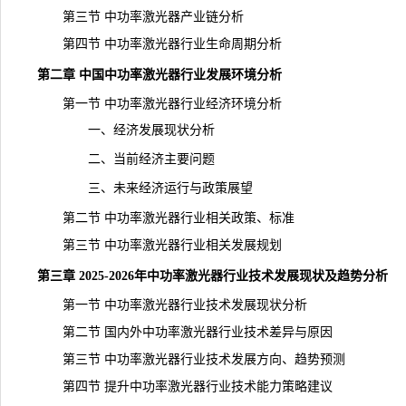
第三节 中功率激光器产业链分析
第四节 中功率激光器行业生命周期分析
第二章 中国中功率激光器行业发展环境分析
第一节 中功率激光器行业经济环境分析
一、经济发展现状分析
二、当前经济主要问题
三、未来经济运行与政策展望
第二节 中功率激光器行业相关政策、标准
第三节 中功率激光器行业相关发展规划
第三章 2025-2026年中功率激光器行业技术发展现状及趋势分析
第一节 中功率激光器行业技术发展现状分析
第二节 国内外中功率激光器行业技术差异与原因
第三节 中功率激光器行业技术发展方向、趋势预测
第四节 提升中功率激光器行业技术能力策略建议