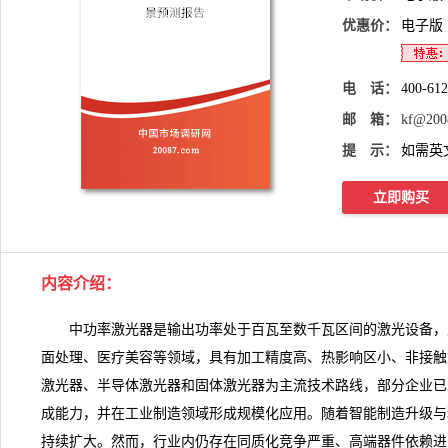
优惠价：
电子版
电 话：
400-61
邮 箱：
kf@200
提 示：
如需英
立即购买
内容介绍
：
中功率激光器是输出功率处于百瓦至数千瓦区间的激光设备，
面处理、医疗美容等领域，具有加工精度高、热影响区小、非接触
激光器、半导体激光器和固体激光器为主流技术路线，部分企业已
成能力，并在工业制造领域形成规模化应用。随着智能制造升级与
持续扩大。然而，行业内仍存在同质化竞争严重、高端器件依赖进