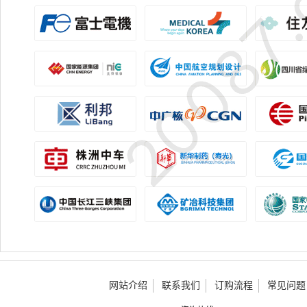
网站介绍
联系我们
订购流程
常见问题