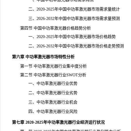
二、2020-2025年中国中功率激光器市场需求量统计
三、2026-2032年中国中功率激光器市场需求量预测
第四节 中国中功率激光器价格趋势分析
一、2020-2025年中国中功率激光器市场价格趋势
二、2026-2032年中国中功率激光器市场价格走势预测
第六章 中功率激光器市场特性分析
第一节 中功率激光器行业集中度分析
第二节 中功率激光器行业SWOT分析
一、中功率激光器行业优势
二、中功率激光器行业劣势
三、中功率激光器行业机会
四、中功率激光器行业风险
第七章 2020-2025年中功率激光器行业经济运行状况