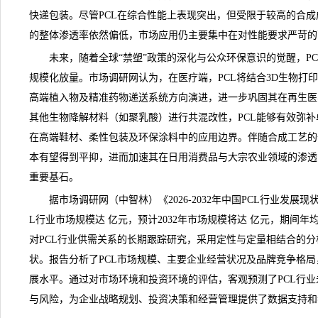
快递包装。尽管
PCL
在综合性能上表现突出，但受限于较高的合成
的整体渗透率依然偏低，市场应用仍主要集中在对性能要求严苛的
未来，随着全球“禁塑”政策的深化与公众环保意识的觉醒，PC
规模化放量。
市场调研网
认为，在医疗端，PCL将结合3D生物打
高端植入物及精准药物递送系统方向演进，进一步巩固其在再生医
其他生物降解材料（如聚乳酸）进行共混改性，PCL能够有效弥
在高端鞋材、柔性包装及环保涂料中的应用边界。伴随合成工艺的
本有望得到平抑，进而加速其在日用消费品与大宗农业领域的渗透
重要基石。
据市场调研网（中智林）《
2026-2032年中国PCL行业发
L行业市场规模达 亿元，预计2032年市场规模将达 亿元，期间年
对PCL行业供需关系的长期跟踪研究，采用定性与定量相结合的分
状。报告分析了PCL市场规模、主要企业经营状况及品牌竞争格局
展水平。通过对市场环境和投资环境的评估，客观预测了PCL行
与风险，为企业战略规划、投资决策和经营管理提供了数据支持和