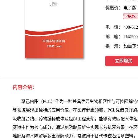
优惠价：
电子版
电 话：
400-61
邮 箱：
kf@200
提 示：
如需英
立即购买
内容介绍
：
聚己内酯（PCL）作为一种兼具优异生物相容性与可控降解特
等领域展现出独特的应用价值。在医疗健康领域，PCL凭借良好
吸收缝合线、药物缓释载体及组织工程支架，能够有效匹配人体组
赛道中作为核心成分，通过刺激胶原新生实现长效抗衰效果。在环
堆肥及海水降解等多重降解能力，常被用于替代传统石油基塑料，