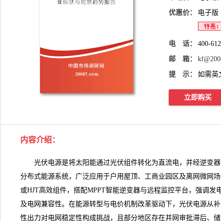
优惠价：
电子版
电 话：
400-61
邮 箱：
kf@200
提 示：
如需英
立即购买
内容介绍
：
光伏电源是将太阳能通过光伏组件转化为直流电，并经逆变器
分布式能源系统，广泛应用于户用屋顶、工商业园区及离网微网场景。
或HJT高效组件，搭配MPPT智能逆变器与远程监控平台，强调发
及电网兼容性。在能源转型与电价机制改革驱动下，
光伏电源
从补
性出力对电网稳定性构成挑战，且部分地区存在并网审批滞后、储