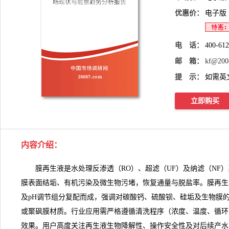
优惠价：
电子版
电 话：
400-61
邮 箱：
kf@200
提 示：
如需英
立即购买
内容介绍
：
膜再生液是水处理反渗透（RO）、超滤（UF）及纳滤（NF）
膜表面结垢、有机污染及微生物污堵，恢复通量与脱盐率。
膜再生
及pH调节组分复配而成，强调对碳酸钙、硫酸钡、硅垢及生物膜
或聚砜膜材质。行业应用需严格遵循清洗程序（浓度、温度、循环
效果。用户高度关注再生液生物降解性、操作安全性及对后续产水