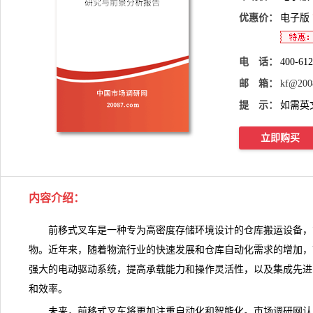
优惠价：
电子版
电 话：
400-61
邮 箱：
kf@200
提 示：
如需英
立即购买
内容介绍
：
前移式叉车是一种专为高密度存储环境设计的仓库搬运设备，
物。近年来，随着物流行业的快速发展和仓库自动化
需求
的增加，
强大的电动驱动系统，提高承载能力和操作灵活性，以及集成先进
和效率。
未来，前移式叉车将更加注重自动化和智能化。
市场调研网
认