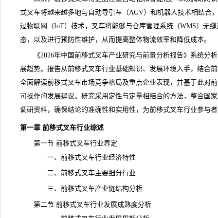
式叉车将越来越多地与自动导引车（AGV）和机器人技术相结合
过物联网（IoT）技术，叉车将能够与仓库管理系统（WMS）无
态，以及进行预防性维护，从而提高整体物流效率和降低成本。
《
2026年中国前移式叉车产业研究与前景分析报告
》系统分析
展趋势。报告从前移式叉车行业基础知识、发展环境入手，结合前
全面解读前移式叉车市场竞争格局及重点企业表现，并基于此对前
可操作的发展建议。研究采用定性与定量相结合的方法，整合国家
调研
资料，确保结论的准确性和实用性，为前移式叉车行业参与者
第一章 前移式叉车行业综述
第一节 前移式叉车行业界定
一、前移式叉车行业经济特性
二、前移式叉车主要细分行业
三、前移式叉车产业链结构分析
第二节 前移式叉车行业发展成熟度分析