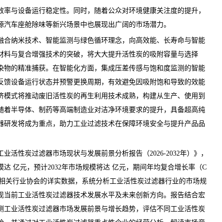
效率与设备运行稳定性。同时，随着公众对环境健康关注度的提升，
源汽车座舱除味等新兴场景中也展现出广阔的市场潜力。
合纳米技术、智能监测与绿色循环理念，向高效能、长寿命与智能
材料与复合增强技术的突破，将大大提升活性炭的吸附容量与选择
染物的精准捕获。在智能化方面，集成压差传感与饱和度监测的智能
反馈设备运行状态并预警更换周期，有效避免因吸附饱和导致的效能
济模式将推动废旧活性炭的再生利用技术成熟，构建从生产、使用到
随着半导体、制药等高端制造业对洁净环境要求的提升，具备超高纯
器研发将成为重点，助力工业过滤技术在保障环境安全与提升产品品
工业活性炭过滤器市场现状与发展前景分析报告（2026-2032年）
》，
模达 亿元，预计2032年市场规模将达 亿元，期间年均复合增长率（C
、相关行业协会的详实数据，系统分析工业活性炭过滤器行业的市场规
现当前工业活性炭过滤器技术发展水平及未来创新方向。报告结合宏
测工业活性炭过滤器市场发展前景与增长趋势，评估不同工业活性炭