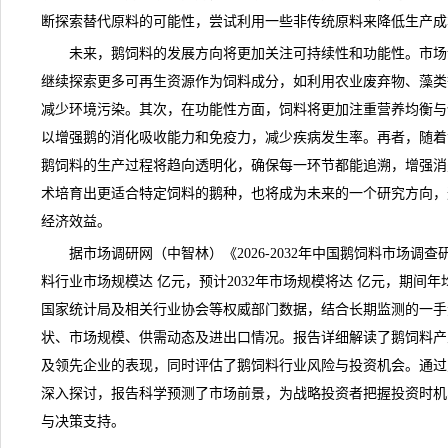
断探索替代原料的可能性，尝试利用一些非传统原料来降低生产成
未来，鹅饲料的发展方向将更加关注可持续性和功能性。
市场
继续探索更多可再生资源作为饲料成分，如利用农业废弃物、藻类
减少环境污染。其次，在功能性方面，饲料将更加注重营养均衡与
以增强鹅的消化吸收能力和免疫力，减少疾病发生率。再者，随着
鹅饲料的生产过程将趋向透明化，确保每一环节都能追溯，增强消
术培育出更适合特定饲料的鹅种，也将成为未来的一个研究方向，
经济效益。
据市场
调研
网（中智林）《
2026-2032年中国鹅饲料市场
料行业市场规模达 亿元，预计2032年市场规模将达 亿元，期间年
国家统计局及相关行业协会等权威部门数据，结合长期监测的一手
状
、市场规模、供需动态及进出口情况。报告详细解读了鹅饲料
产
及领先企业的表现，同时评估了鹅饲料行业
风险
与投资机会。通过
深入探讨，报告科学预测了市场前景，为战略投资者把握投资时机
与决策支持。