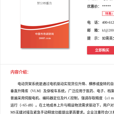
优惠价：
*****
电 话：
400-61
邮 箱：
kf@200
提 示：
如需英
立即购买
内容介绍
：
电动货架系统是通过电机驱动实现货位升降、横移或旋转的自
垂直升降库（VLM）及穿梭车系统，广泛应用于医药、电子、档
普遍采用伺服电机、编码器定位及PLC控制，强调存取精度（±1 mm
运行（<65 dB）。在土地成本上升与精益物流需求驱动下，用户
MS无缝对接及紧急手动释放功能提出更高要求。企业注重符合C