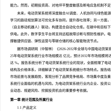
能力。然而，初期投资高、对地坪平整度敏感及断电应急机制不足
未来，电动货架系统将深度融合AI调度、人机协同与绿色能源
学习的路径规划算法可优化多车协同，提升吞吐效率；另一方面，在
（自主移动机器人）联动，构建混合自动化仓库。在碳中和目标下
供电。此外，数字孪生平台将支持远程故障诊断与预防性维护。电
撑敏捷供应链、弹性运营与零碳仓储的核心智能物流节点。
据市场调研网（中智林）《
2026-2032年全球与中国电动
25年电动货架系统行业市场规模达 亿元，预计2032年市场规模将
达 %。报告系统分析了电动货架系统行业的现状，全面梳理了电
结构及价格体系，详细解读了电动货架系统细分市场特点。报告结
市场前景与发展
趋势
，客观分析了品牌竞争格局、市场集中度及重
系统行业面临的机遇与风险。为电动货架系统行业内企业、投资公
业动态、规避风险、挖掘投资机会的重要参考依据。
第一章
统计
范围及所属行业
1.1 产品定义