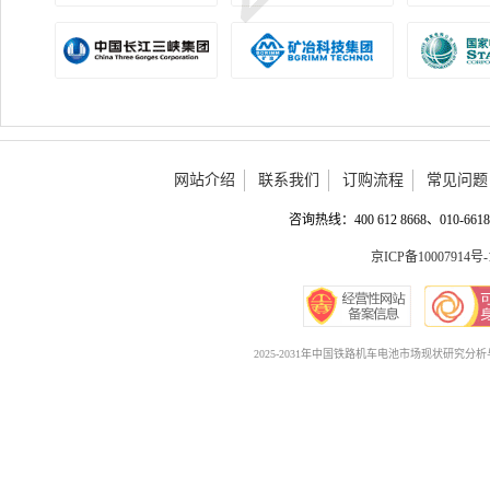
网站介绍
联系我们
订购流程
常见问题
咨询热线：400 612 8668、010-6618 
京ICP备10007914号-
2025-2031年中国铁路机车电池市场现状研究