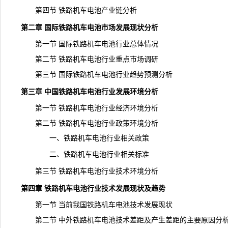
第四节 铁路机车电池产业链分析
第二章 国际铁路机车电池市场发展现状分析
第一节 国际铁路机车电池行业总体情况
第二节 铁路机车电池行业重点市场调研
第三节 国际铁路机车电池行业趋势预测分析
第三章 中国铁路机车电池行业发展环境分析
第一节 铁路机车电池行业经济环境分析
第二节 铁路机车电池行业政策环境分析
一、铁路机车电池行业相关政策
二、铁路机车电池行业相关标准
第三节 铁路机车电池行业技术环境分析
第四章 铁路机车电池行业技术发展现状及趋势
第一节 当前我国铁路机车电池技术发展现状
第二节 中外铁路机车电池技术差距及产生差距的主要原因分