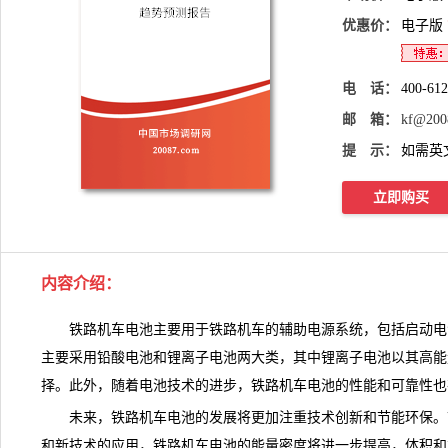
优惠价：
电子版
电 话：
400-61
邮 箱：
kf@200
提 示：
如需英
立即购买
内容介绍
：
铁路机车电池主要用于铁路机车的辅助电源系统，包括启动电
主要采用铅酸电池和锂离子电池两大类，其中锂离子电池以其高能
择。此外，随着电池技术的进步，
铁路机车电池
的性能和可靠性也
未来，铁路机车电池的发展将更加注重技术创新和节能环保。
和新技术的应用，铁路机车电池的能量密度将进一步提高，体积和