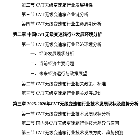
第二节 CVT无级变速箱行业发展特性
第三节 CVT无级变速箱产业链分析
第四节 CVT无级变速箱行业生命周期分析
第二章 中国CVT无级变速箱行业发展环境分析
第一节 CVT无级变速箱行业经济环境分析
一、经济发展现状分析
二、当前经济主要问题
三、未来经济运行与政策展望
第二节 CVT无级变速箱行业相关政策、标准
第三节 CVT无级变速箱行业相关发展规划
第三章 2025-2026年CVT无级变速箱行业技术发展现状及趋势分析
第一节 CVT无级变速箱行业技术发展现状分析
第二节 国内外CVT无级变速箱行业技术差异与原因
第三节 CVT无级变速箱行业技术发展方向、趋势预测