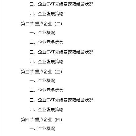
三、企业CVT无级变速箱经营状况
四、企业发展策略
第二节 重点企业（二）
一、企业概况
二、企业竞争优势
三、企业CVT无级变速箱经营状况
四、企业发展策略
第三节 重点企业（三）
一、企业概况
二、企业竞争优势
三、企业CVT无级变速箱经营状况
四、企业发展策略
第四节 重点企业（四）
一、企业概况