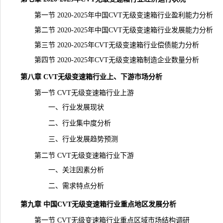
第一节 2020-2025年中国CVT无级变速箱行业盈利能力分析
第二节 2020-2025年中国CVT无级变速箱行业发展能力分析
第三节 2020-2025年CVT无级变速箱行业偿债能力分析
第四节 2020-2025年CVT无级变速箱制造企业数量分析
第八章 CVT无级变速箱行业上、下游市场分析
第一节 CVT无级变速箱行业上游
一、行业发展现状
二、行业集中度分析
三、行业发展趋势预测
第二节 CVT无级变速箱行业下游
一、关注因素分析
二、需求特点分析
第九章 中国CVT无级变速箱行业重点地区发展分析
第一节 CVT无级变速箱行业重点区域市场结构调研