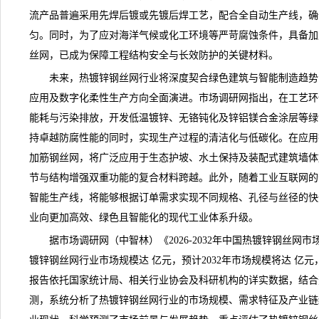
流产品普遍采用先焊后镀或先镀后焊工艺，配合全自动生产线，确
匀。同时，为了应对海洋气候或化工环境等严苛腐蚀条件，具备加
丝网
，已成为保障工程结构安全与长效防护的关键材料。
未来，热镀锌钢丝网行业将深度契合绿色建筑与智能制造趋势
应用及数字化柔性生产方向全面演进。
市场调研网
指出，在工艺环
能耗与污染排放，开发低温镀锌、无铬钝化及锌铝镁合金涂层等绿
持卓越防腐性能的同时，实现生产过程的清洁化与低碳化。在应用
加筋钢丝网，将广泛应用于生态护坡、水土保持及装配式建筑墙体
节与结构增强双重功能的复合材料跨越。此外，随着工业互联网的
智能生产线，将能够根据订单需求实现不同规格、孔径与丝径的快
业向更加高效、绿色且智能化的现代工业体系升级。
据市场调研网（中智林）《
2026-2032年中国热镀锌钢丝
镀锌钢丝网行业市场规模达 亿元，预计2032年市场规模将达 亿元
报告依托国家统计局、相关行业协会及科研机构的详实数据，结合
测，系统分析了热镀锌钢丝网行业的市场规模、需求特征及产业链