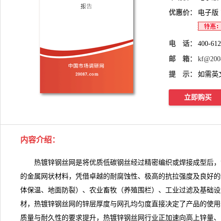
优惠价：
电子版
电 话：
400-61
邮 箱：
kf@200
提 示：
如需英
立即购买
内容介绍
：
热镀锌钢丝网是将优质低碳钢丝经过精密编织或焊接成型后，
的金属网状材料，凭借卓越的耐腐蚀性、极高的抗拉强度及良好的
体保温、地面防裂）、农业畜牧（养殖围栏）、工业过滤及基础设
材，热镀锌钢丝网的锌层厚度与网孔均匀度直接决定了产品的使用
质量与耐久性的要求提升，热镀锌钢丝网行业正加速向高上锌量、