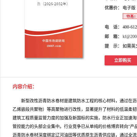
优惠价：
电子版
电 话：
400-61
邮 箱：
kf@200
提 示：
如需英
立即购买
内容介绍
：
新型改性沥青防水卷材
是建筑防水工程的核心材料，通过在沥青
乙烯嵌段共聚物）等高聚物进行改性，显著提升了材料的低温柔韧
建筑工程质量监管力度的加强及新国标的实施，防水行业正加速淘
管控能力的头部企业集中。行业竞争已从单纯的价格博弈转向“产品
沥青防水卷材深度绑定辽河油田等优质原生沥青供应链，通过全流