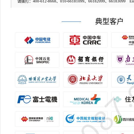
请拨打：400-612-8668、010-66181099、66182099、66183099 Em
典型客户