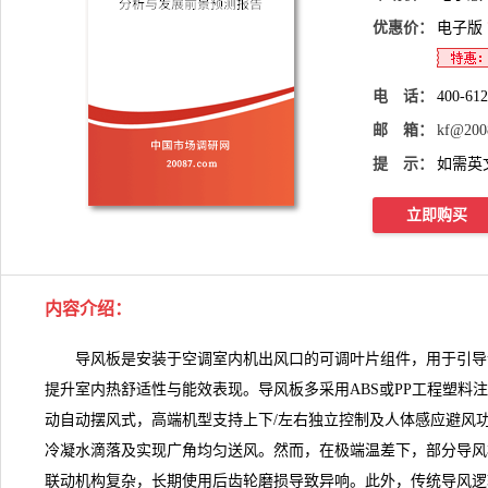
优惠价：
电子版
电 话：
400-61
邮 箱：
kf@200
提 示：
如需英
立即购买
内容介绍
：
导风板
是安装于空调室内机出风口的可调叶片组件，用于引导
提升室内热舒适性与能效表现。导风板多采用ABS或PP工程塑料
动自动摆风式，高端机型支持上下/左右独立控制及人体感应避风
冷凝水滴落及实现广角均匀送风。然而，在极端温差下，部分
导风
联动机构复杂，长期使用后齿轮磨损导致异响。此外，传统导风逻