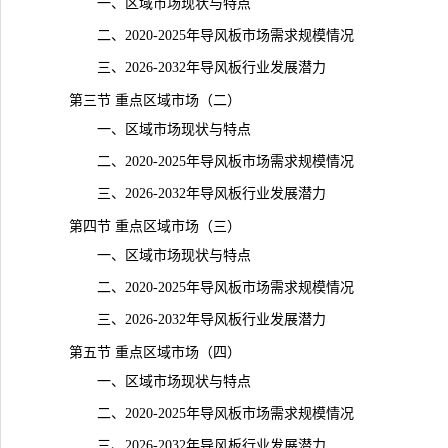
一、区域市场现状与特点
二、2020-2025年导风板市场需求规模情况
三、2026-2032年导风板行业发展潜力
第三节 重点区域市场（二）
一、区域市场现状与特点
二、2020-2025年导风板市场需求规模情况
三、2026-2032年导风板行业发展潜力
第四节 重点区域市场（三）
一、区域市场现状与特点
二、2020-2025年导风板市场需求规模情况
三、2026-2032年导风板行业发展潜力
第五节 重点区域市场（四）
一、区域市场现状与特点
二、2020-2025年导风板市场需求规模情况
三、2026-2032年导风板行业发展潜力