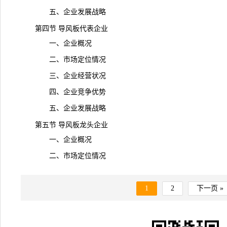
五、企业发展战略
第四节 导风板代表企业
一、企业概况
二、市场定位情况
三、企业经营状况
四、企业竞争优势
五、企业发展战略
第五节 导风板龙头企业
一、企业概况
二、市场定位情况
1
2
下一页 »