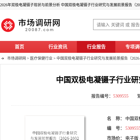
2026年双极电凝镊子现状与前景分析 中国双极电凝镊子行业研究与发展前景报告（2026
首页
行业资讯
行业报告
专项调
市场调研网
>
医疗保健行业
>
中国双极电凝镊子行业研究与发展前景报告（2026-2
中国双极电凝镊子行业研究与
报告编号：
5309555
名 称：
中国双
编 号：
530955
市场价：
电子版