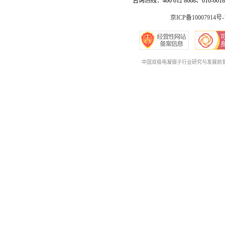
咨询热线：400 612 8668、010-6618 
京ICP备10007914号-
中国双极电凝镊子行业研究与发展前景报告