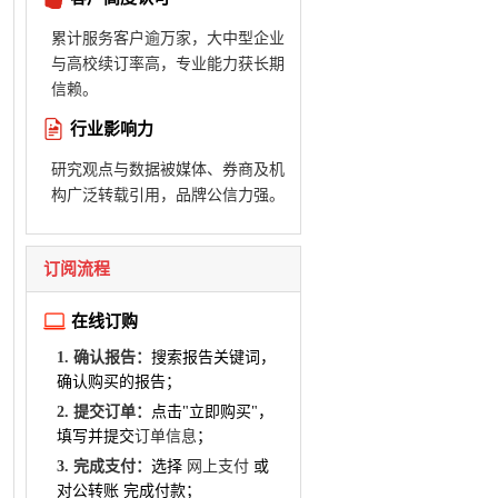
累计服务客户逾万家，大中型企业
与高校续订率高，专业能力获长期
信赖。
行业影响力
研究观点与数据被媒体、券商及机
构广泛转载引用，品牌公信力强。
订阅流程
在线订购
1. 确认报告：
搜索报告关键词，
确认购买的报告；
2. 提交订单：
点击"立即购买"，
填写并提交
订单信息
；
3. 完成支付：
选择
网上支付
或
对公转账 完成付款；