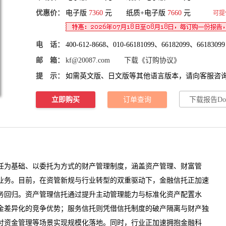
优惠价：
电子版
7360
元 纸质+电子版
7660
元
可提
电 话：
400-612-8668、010-66181099、66182099、66183099
邮 箱：
kf@20087.com
下载《订购协议》
提 示：
如需英文版、日文版等其他语言版本，请向客服咨
立即购买
订单查询
下载报告Do
为基础、以委托为方式的财产管理制度，涵盖资产管理、财富管
业务。目前，在资管新规与行业转型的双重驱动下，
金融信托
正加速
务回归。资产管理信托通过提升主动管理能力与标准化资产配置水
金差异化的竞争优势；服务信托则凭借信托制度的破产隔离与财产独
付资金管理等场景实现规模化落地。同时，行业正加速拥抱金融科