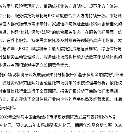
务效率与风险管理能力，推动信托业务向透明化、规范化方向演进。
化、服务信托场景化与ESG深度融合三大方向持续升级。
市场调
净值人群代际传承
需求
攀升，家族信托与保险金信托将向更精细化的
进，构建“信托+保险+法税”的综合服务生态。在服务信托层面，信
务，在养老服务、特殊需要信托及乡村振兴等领域拓展应用场景，发
会与治理（ESG）理念将全面融入信托投资与运营框架，绿色信托与
具备顶尖主动管理能力、服务信托场景构建能力及数字化赋能体系的
本源业务回归浪潮中确立长期竞争优势。
融信托市场现状调研及发展前景预测分析报告》基于多年金融信托行业研
，通过资深研究团队对金融信托市场资讯的系统整理与分析，依托权
对金融信托行业进行了全面调研。报告详细分析了金融信托市场规
方向，重点评估了金融信托行业内企业的竞争格局及经营表现，并通
遇与风险。
26-2032年全球与中国金融信托市场现状调研及发展前景预测分析报
达 亿元，预计2032年市场规模将达 亿元，期间年均复合增长率（CA