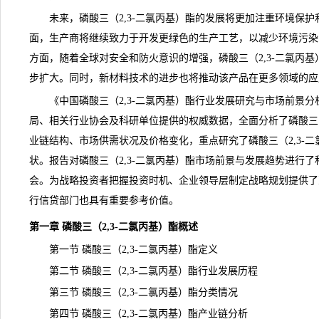
未来，磷酸三（2,3-二氯丙基）酯的发展将更加注重环境保护
面，生产商将继续致力于开发更绿色的生产工艺，以减少环境污染
方面，随着全球对安全和防火意识的增强，磷酸三（2,3-二氯丙
步扩大。同时，新材料技术的进步也将推动该产品在更多领域的应
《
中国磷酸三（2,3-二氯丙基）酯行业发展研究与市场前景分析
局、相关行业协会及科研单位提供的权威数据，全面分析了磷酸三（
业链结构、市场供需状况及价格变化，重点研究了磷酸三（2,3-
状。报告对磷酸三（2,3-二氯丙基）酯
市场前景
与发展
趋势
进行了
会。为战略投资者把握投资时机、企业领导层制定战略规划提供了
行信贷部门也具有重要参考价值。
第一章 磷酸三（2,3-二氯丙基）酯概述
第一节 磷酸三（2,3-二氯丙基）酯定义
第二节 磷酸三（2,3-二氯丙基）酯行业发展历程
第三节 磷酸三（2,3-二氯丙基）酯分类情况
第四节 磷酸三（2,3-二氯丙基）酯产业链分析