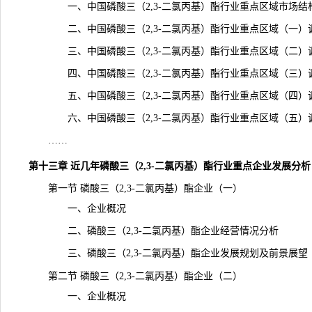
一、中国磷酸三（2,3-二氯丙基）酯行业重点区域市场结
二、中国磷酸三（2,3-二氯丙基）酯行业重点区域（一）
三、中国磷酸三（2,3-二氯丙基）酯行业重点区域（二）
四、中国磷酸三（2,3-二氯丙基）酯行业重点区域（三）
五、中国磷酸三（2,3-二氯丙基）酯行业重点区域（四）
六、中国磷酸三（2,3-二氯丙基）酯行业重点区域（五）
……
第十三章 近几年磷酸三（2,3-二氯丙基）酯行业重点企业发展分析
第一节 磷酸三（2,3-二氯丙基）酯企业（一）
一、企业概况
二、磷酸三（2,3-二氯丙基）酯企业经营情况分析
三、磷酸三（2,3-二氯丙基）酯企业发展规划及前景展望
第二节 磷酸三（2,3-二氯丙基）酯企业（二）
一、企业概况