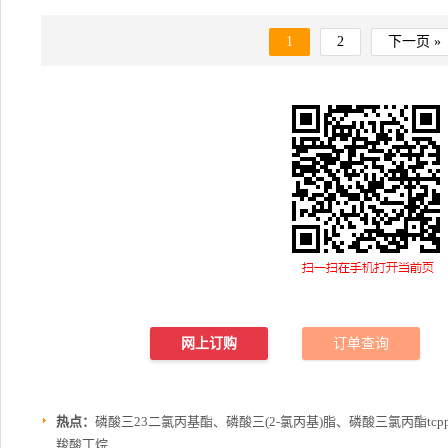
1
2
下一页 »
网上订购
订单查询
热点：
磷酸三23二氯丙基酯、磷酸三(2-氯丙基)脂、磷酸三氯丙酯tcpp、
羧酸丁烷