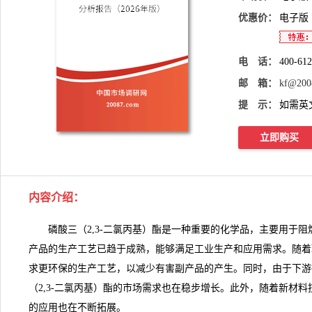
优惠价：
电子版
电 话：
400-61
邮 箱：
kf@200
提 示：
如需英
立即购买
内容介绍
：
磷酸三（2,3-二氯丙基）酯是一种重要的化学品，主要用于阻
产品的生产工艺已趋于成熟，能够满足工业生产和应用需求。随着
求更环保的生产工艺，以减少有害副产品的产生。同时，由于下游
（2,3-二氯丙基）酯
的市场需求也在稳步增长。此外，随着新材料
的应用也在不断拓展。