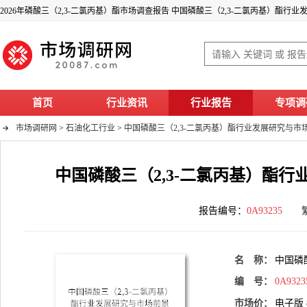
首页
行业资讯
行业报告
专项调
市场调研网
>
石油化工行业
>
中国磷酸三（2,3-二氯丙基）酯行业发展研究与市场
中国磷酸三（2,3-二氯丙基）酯行
报告编号：
0A93235
名 称：
中国磷
编 号：
0A9323
市场价：
电子版