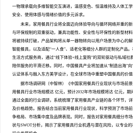
一物理承载向多维智能交互演进，温感变色、恒温维持及人体工学
安全、使用体感与情绪价值的多元诉求。
未来，家用餐具行业将全面迈向体验导向与循环网络并重的新
与环保规制的双重驱动，兼具功能性、安全性与环保性的新型材料
将被持续打破，产品架构将从单一器物转向以用户场景为中心的解
智能餐具，以及适配“一人食”、适老化等细分人群的定制化产品
生活方式服务商，通过“线下体验+线上复购”的双轮驱动与私域社
陪伴服务的平滑迁移。同时，中国餐具产业将加速从“制造出海”向
认证体系与融入东方美学设计，在全球市场中重塑中国餐具的价值
据市场
调研
网（中智林）《
中国家用餐具行业现状与市场前景预测
用餐具行业市场规模达 亿元，预计2032年市场规模将达 亿元，期
通过全面的行业调研，系统梳理了家用餐具
产业链
的各个环节，详
及价格趋势。报告结合当前家用餐具行业现状，科学预测了市场前
争格局、市场集中度及品牌表现。同时，报告对家用餐具细分市场
状与SWOT分析，揭示了家用餐具行业机遇与潜在风险，以专业