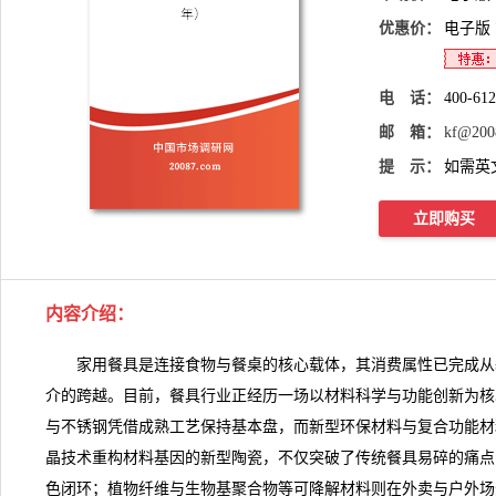
优惠价：
电子版
电 话：
400-61
邮 箱：
kf@200
提 示：
如需英
立即购买
内容介绍
：
家用餐具
是连接食物与餐桌的核心载体，其消费属性已完成从
介的跨越。目前，餐具行业正经历一场以材料科学与功能创新为核
与不锈钢凭借成熟工艺保持基本盘，而新型环保材料与复合功能材
晶技术重构材料基因的新型陶瓷，不仅突破了传统餐具易碎的痛点
色闭环；植物纤维与生物基聚合物等可降解材料则在外卖与户外场