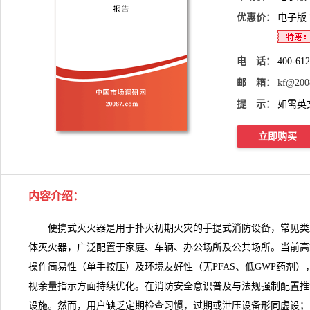
优惠价：
电子版
电 话：
400-61
邮 箱：
kf@200
提 示：
如需英
立即购买
内容介绍
：
便携式灭火器
是用于扑灭初期火灾的手提式消防设备，常见类
体灭火器，广泛配置于家庭、车辆、办公场所及公共场所。当前高
操作简易性（单手按压）及环境友好性（无PFAS、低GWP药剂
视余量指示方面持续优化。在消防安全意识普及与法规强制配置推
设施。然而，用户缺乏定期检查习惯，过期或泄压设备形同虚设；