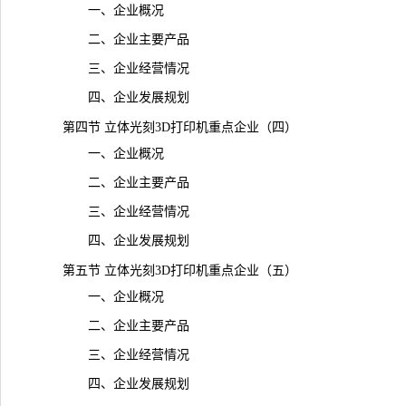
一、企业概况
二、企业主要产品
三、企业经营情况
四、企业发展规划
第四节 立体光刻3D打印机重点企业（四）
一、企业概况
二、企业主要产品
三、企业经营情况
四、企业发展规划
第五节 立体光刻3D打印机重点企业（五）
一、企业概况
二、企业主要产品
三、企业经营情况
四、企业发展规划