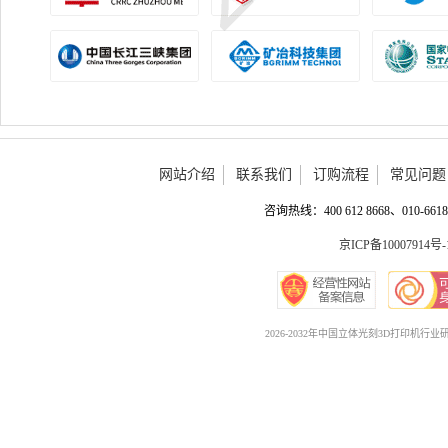
网站介绍
联系我们
订购流程
常见问题
咨询热线：400 612 8668、010-6618 
京ICP备10007914号-
2026-2032年中国立体光刻3D打印机