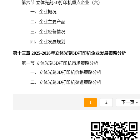
第六节 立体光刻3D打印机重点企业（六）
一、企业概况
二、企业主要产品
三、企业经营情况
四、企业发展规划
第十三章 2025-2026年立体光刻3D打印机企业发展策略分析
第一节 立体光刻3D打印机市场策略分析
一、立体光刻3D打印机价格策略分析
二、立体光刻3D打印机渠道策略分析
1
2
下一页 »