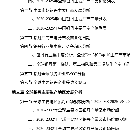
四、2020-2025年全球铅丹主要厂商产品价格列表
第二节 中国市场铅丹主要厂商发展分析
一、2020-2025年中国铅丹主要厂商产量列表
二、2020-2025年中国铅丹主要厂商产值列表
第三节 铅丹厂商产地分布及商业化日期
第四节 铅丹行业集中度、竞争程度分析
一、铅丹行业集中度分析：全球Top 5和Top 10生产商市
二、全球铅丹第一梯队、第二梯队和第三梯队生产商（品牌）及市场
第五节 铅丹全球领先企业SWOT分析
第六节 全球主要铅丹企业采访及观点
第三章 全球铅丹主要生产地区发展分析
第一节 全球主要地区铅丹市场规模分析：2020 VS 2025 VS 20
一、2020-2032年全球主要地区铅丹产量及市场份额
二、2020-2032年全球主要地区铅丹产量及市场份额预测
三、2020-2032年全球主要地区铅丹产值及市场份额