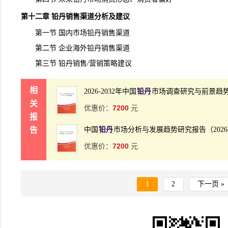
第十二章 铅丹销售渠道分析及建议
第一节 国内市场铅丹销售渠道
第二节 企业海外铅丹销售渠道
第三节 铅丹销售/营销策略建议
相
2026-2032年中国
铅丹
市场调查研究与前景趋
关
7200
优惠价：
元
报
告
中国
铅丹
市场分析与发展趋势研究报告（2026-
7200
优惠价：
元
1
2
下一页 »