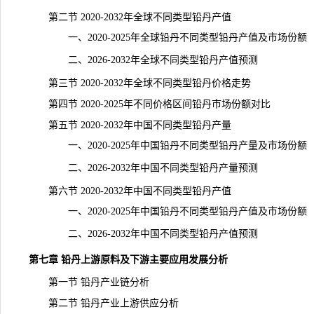
第二节 2020-2032年全球不同类型铅丹产值
一、2020-2025年全球铅丹不同类型铅丹产值及市场份额
二、2026-2032年全球不同类型铅丹产值预测
第三节 2020-2032年全球不同类型铅丹价格走势
第四节 2020-2025年不同价格区间铅丹市场份额对比
第五节 2020-2032年中国不同类型铅丹产量
一、2020-2025年中国铅丹不同类型铅丹产量及市场份额
二、2026-2032年中国不同类型铅丹产量预测
第六节 2020-2032年中国不同类型铅丹产值
一、2020-2025年中国铅丹不同类型铅丹产值及市场份额
二、2026-2032年中国不同类型铅丹产值预测
第七章 铅丹上游原料及下游主要应用发展分析
第一节 铅丹
产业链
分析
第二节 铅丹产业上游供应分析