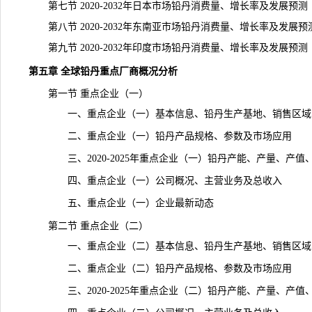
第七节 2020-2032年日本市场铅丹消费量、增长率及发展预测
第八节 2020-2032年东南亚市场铅丹消费量、增长率及发展预
第九节 2020-2032年印度市场铅丹消费量、增长率及发展预测
第五章 全球铅丹重点厂商概况分析
第一节 重点企业（一）
一、重点企业（一）基本信息、铅丹生产基地、销售区域、
二、重点企业（一）铅丹产品规格、参数及市场应用
三、2020-2025年重点企业（一）铅丹产能、产量、产值
四、重点企业（一）公司概况、主营业务及总收入
五、重点企业（一）企业最新动态
第二节 重点企业（二）
一、重点企业（二）基本信息、铅丹生产基地、销售区域、
二、重点企业（二）铅丹产品规格、参数及市场应用
三、2020-2025年重点企业（二）铅丹产能、产量、产值