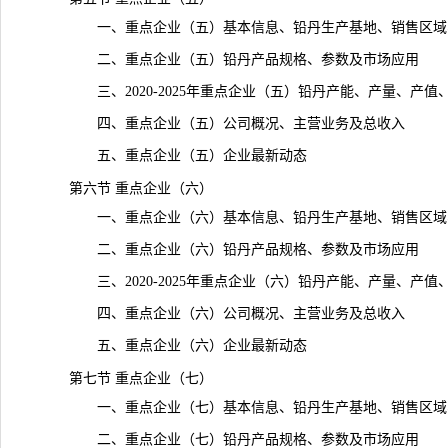
一、重点企业（五）基本信息、铅丹生产基地、销售区域、
二、重点企业（五）铅丹产品规格、参数及市场应用
三、2020-2025年重点企业（五）铅丹产能、产量、产值
四、重点企业（五）公司概况、主营业务及总收入
五、重点企业（五）企业最新动态
第六节 重点企业（六）
一、重点企业（六）基本信息、铅丹生产基地、销售区域、
二、重点企业（六）铅丹产品规格、参数及市场应用
三、2020-2025年重点企业（六）铅丹产能、产量、产值
四、重点企业（六）公司概况、主营业务及总收入
五、重点企业（六）企业最新动态
第七节 重点企业（七）
一、重点企业（七）基本信息、铅丹生产基地、销售区域、
二、重点企业（七）铅丹产品规格、参数及市场应用