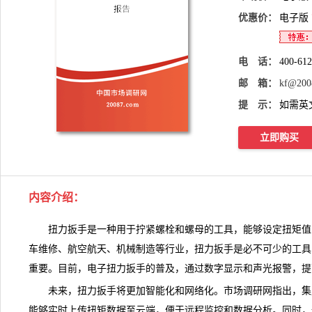
优惠价：
电子版
电 话：
400-61
邮 箱：
kf@200
提 示：
如需英
立即购买
内容介绍
：
扭力扳手是一种用于拧紧螺栓和螺母的工具，能够设定扭矩值
车维修、航空航天、机械制造等行业，扭力扳手是必不可少的工具
重要。目前，电子
扭力扳手
的普及，通过数字显示和声光报警，提
未来，扭力扳手将更加智能化和网络化。
市场调研网
指出，集
能够实时上传扭矩数据至云端，便于远程监控和数据分析。同时，