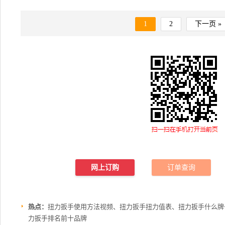
1
2
下一页 »
网上订购
订单查询
热点：
扭力扳手使用方法视频、扭力扳手扭力值表、扭力扳手什么牌
力扳手排名前十品牌