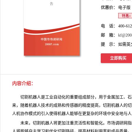
优惠价：
电子版
电 话：
400-61
邮 箱：
kf@200
提 示：
如需英
立即购买
内容介绍
：
切割机器人是工业自动化的重要组成部分，用于金属加工、石
来，随着机器人技术的成熟和传感器的精度提高，
切割机器人
的切
人机协作模式的引入使得机器人能够在更复杂的环境中安全地与人
未来，切割机器人将更加注重灵活性和智能化。
市场调研网
指
人将能够自主学习和优化切割路径，提高材料利用率和成品质量。